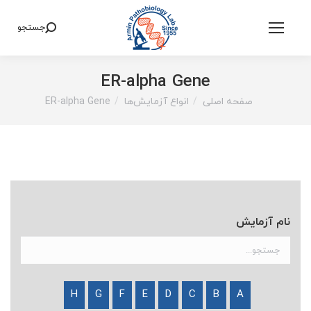
جستجو
Search:
ER-alpha Gene
صفحه اصلی
انواع آزمایش‌ها
ER-alpha Gene
You are here:
نام آزمایش
H
G
F
E
D
C
B
A