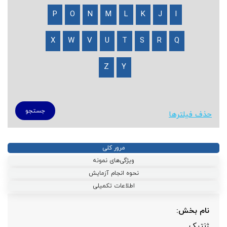
P
O
N
M
L
K
J
I
X
W
V
U
T
S
R
Q
Z
Y
حذف فیلترها
مرور کلی
ویژگی‌های نمونه
نحوه انجام آزمایش
اطلاعات تکمیلی
نام بخش:
ژنتیک