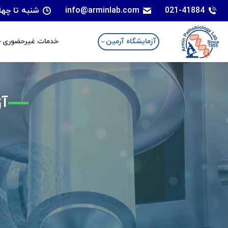
021-41884
info@arminlab.com
شنبه تا چهارشنبه: 7 الی 18 | پنجشنبه
آزمایشگاه آرمین
خدمات غیرحضوری
آزمایشگاه آرمین
خدمات غیرحضوری
آز
ب