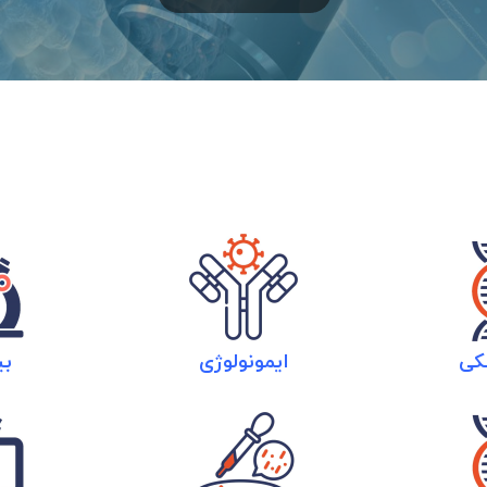
کی
ایمونولوژی
بی