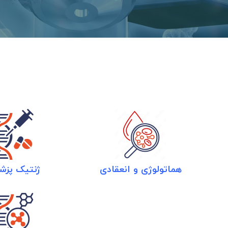
هماتولوژی و انعقادی
ژنتیک پزش