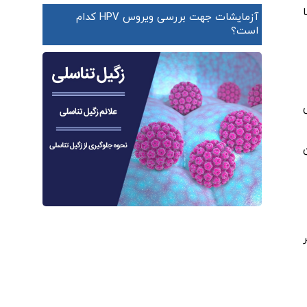
آزمایشات جهت بررسی ویروس HPV کدام
است؟
ن