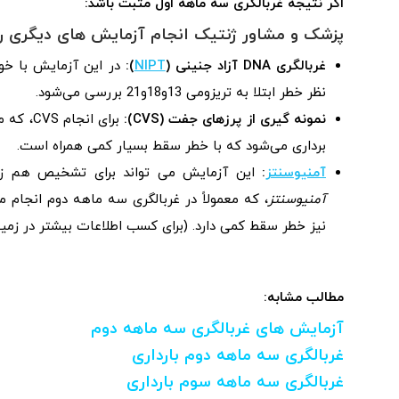
اگر نتیجه غربالگری سه ماهه اول مثبت باشد:
پزشک و مشاور ژنتیک انجام آزمایش‌ های دیگری را
غربالگری DNA آزاد جنینی (
NIPT
):
نظر خطر ابتلا به تریزومی 13و18و21 بررسی می‌شود.
نمونه گیری از پرزهای جفت (CVS):
برای ان
برداری می‌شود که با خطر سقط بسیار کمی همراه است.
آمنیوسنتز
:
این آزمایش می‌ تواند برای تشخیص هم زم
آمنیوسنتز
، که معمولاً در غربالگری سه ماهه دوم انجام م
نیز خطر سقط کمی دارد. (برای کسب اطلاعات بیشتر در زمی
مطالب مشابه:
آزمایش های غربالگری سه ماهه دوم
غربالگری سه ماهه دوم بارداری
غربالگری سه ماهه سوم بارداری