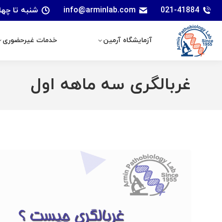
021-41884
info@arminlab.com
شنبه تا چهارشنبه: 7 الی 18 | پنجشنبه
آزمایشگاه آرمین
خدمات غیرحضوری
آزمایشگاه آرمین
خدمات غیرحضوری
غربالگری سه ماهه اول