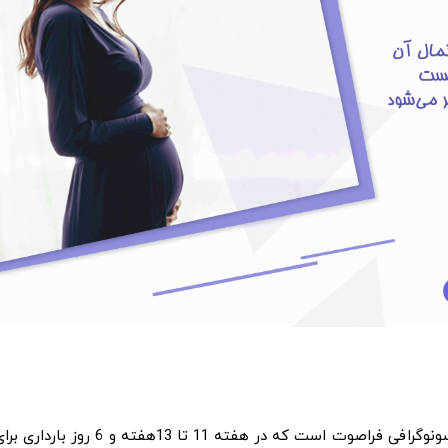
غربالگری سه ماهه اول بارداری ترکیبی از دو آزمایش خون و سونوگرافی فراصوت است که در هفته 11 تا 13هفته و 6 روز باردا