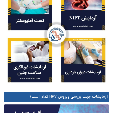
آزمایشات جهت بررسی ویروس HPV کدام است؟