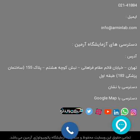
021-41884
ایمیل :
info@arminlab.com
دسترسی های آزمایشگاه آرمین :
آدرس :
تهران – خیابان قائم مقام فراهانی – نبش کوچه هشتم – پلاک 155 (ساختمان
پزشکی 183) طبقه اول
دسترسی با نشان
دسترسی با Google Map
تمامی حقوق این وبسایت محفوظ و متعلق به آزمایشگاه پاتوبیولوژی آرمین می باشد.