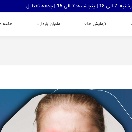
: 7 الی 16 | جمعه تعطیل
آزمایش ها
مادران باردار
هفته های با
آزمایش ها
مادران باردار
هفته ها