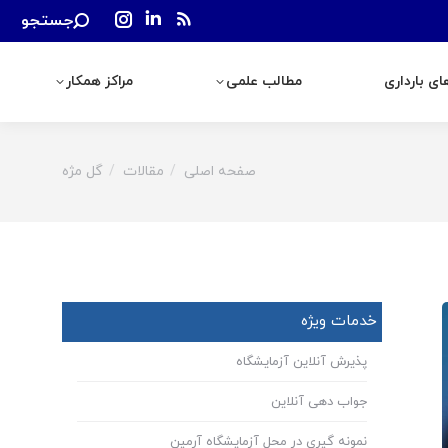
Search:
جستجو
رداری
مطالب علمی
مراکز همکار
Instagram
Linkedin
Rss
page
page
page
ی بارداری
مطالب علمی
مراکز همکار
opens
opens
opens
in
in
in
new
new
new
window
window
window
صفحه اصلی
مقالات
گل‌ مژه
You are here:
خدمات ویژه
پذیرش آنلاین آزمایشگاه
جواب دهی آنلاین
نمونه گیری در محل آزمایشگاه آرمین