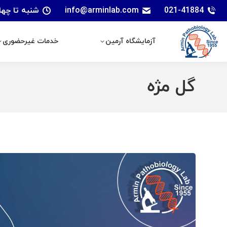
021-41884
info@arminlab.com
شنبه تا چهارشنبه: 7 الی 18 | پنجشنبه
آزمایشگاه آرمین
خدمات غیرحضوری
آزمایشگاه آرمین
خدمات غیرحضوری
گل‌ مژه