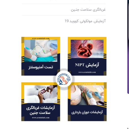
غربالگری سلامت جنین
آزمایش مولکولی کووید 19