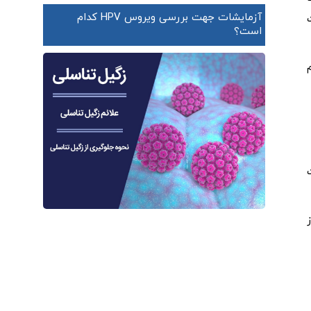
آزمایشات جهت بررسی ویروس HPV کدام
است؟