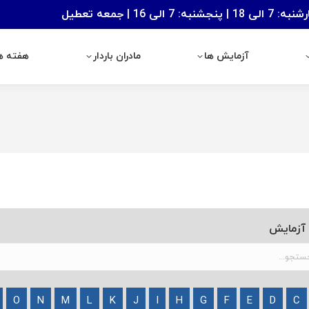
: 7 الی 16 | جمعه تعطیل
آزمایش ها
مادران باردار
هفته های با
آزمایش ها
مادران باردار
هفته ها
 آزمایش
O
N
M
L
K
J
I
H
G
F
E
D
C