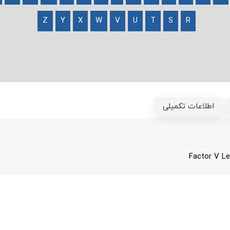
Z
Y
X
W
V
U
T
S
R
اطلاعات تکمیلی
Factor V L