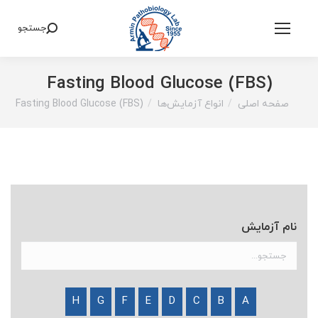
جستجو
Search:
(FBS) Fasting Blood Glucose
صفحه اصلی
انواع آزمایش‌ها
(FBS) Fasting Blood Glucose
You are here:
نام آزمایش
H
G
F
E
D
C
B
A