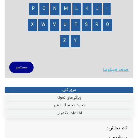
P
O
N
M
L
K
J
I
X
W
V
U
T
S
R
Q
Z
Y
حذف فیلترها
مرور کلی
ویژگی‌های نمونه
نحوه انجام آزمایش
اطلاعات تکمیلی
نام بخش:
بیوشیمی