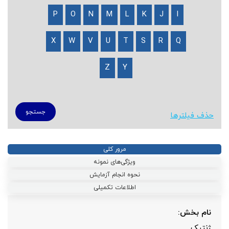
P
O
N
M
L
K
J
I
X
W
V
U
T
S
R
Q
Z
Y
حذف فیلترها
مرور کلی
ویژگی‌های نمونه
نحوه انجام آزمایش
اطلاعات تکمیلی
نام بخش:
ژنتیک