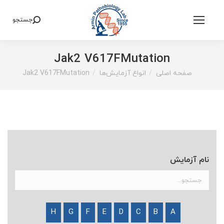
جستجو
Search:
Jak2 V617FMutation
صفحه اصلی
انواع آزمایش‌ها
Jak2 V617FMutation
You are here:
نام آزمایش
H
G
F
E
D
C
B
A