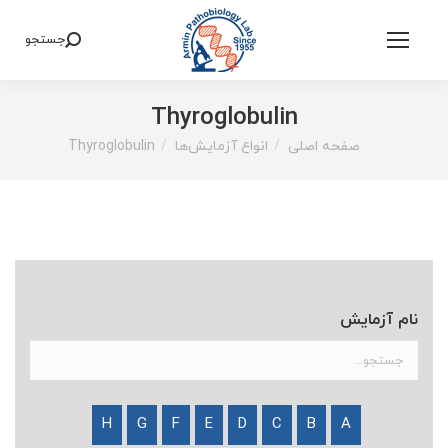
جستجو
Search:
Thyroglobulin
صفحه اصلی
انواع آزمایش‌ها
Thyroglobulin
You are here:
نام آزمایش
H
G
F
E
D
C
B
A