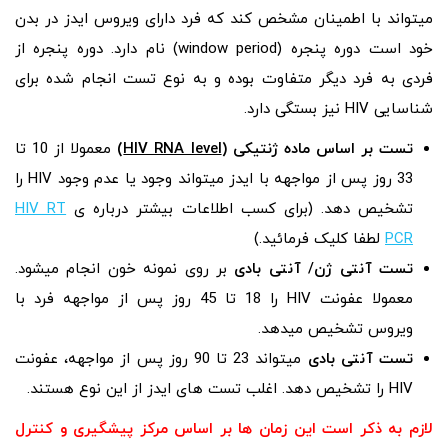
میتواند با اطمینان مشخص کند که فرد دارای ویروس ایدز در بدن
خود است دوره پنجره (window period) نام دارد. دوره پنجره از
فردی به فرد دیگر متفاوت بوده و به نوع تست انجام شده برای
شناسایی HIV نیز بستگی دارد.
تست‌ بر اساس ماده ژنتیکی (
HIV RNA level
)
معمولا از 10 تا
33 روز پس از مواجهه با ایدز میتواند وجود یا عدم وجود HIV را
تشخیص دهد. (برای کسب اطلاعات بیشتر درباره ی
HIV RT
PCR
لطفا کلیک فرمائید.)
تست آنتی‌ ژن/ آنتی‌ بادی
بر روی نمونه خون انجام میشود.
معمولا عفونت HIV را 18 تا 45 روز پس از مواجهه فرد با
ویروس تشخیص میدهد.
تست‌ آنتی‌ بادی
میتواند 23 تا 90 روز پس از مواجهه، عفونت
HIV را تشخیص دهد. اغلب تست های ایدز از این نوع هستند.
لازم به ذکر است این زمان‌ ها بر اساس مرکز پیشگیری و کنترل