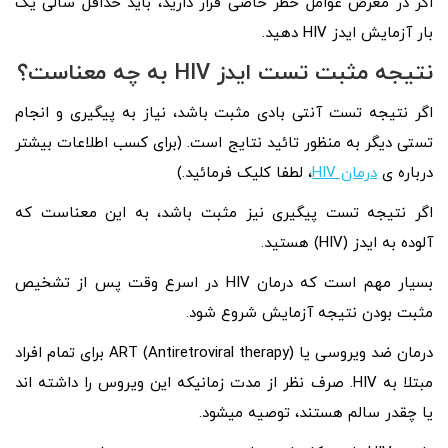
اگر در معرض عوامل خطر خاصی قرار دارید، باید حداقل سالی یک
بار آزمایش ایدز HIV دهید.
نتیجه مثبت تست ایدز
HIV
به چه معناست؟
اگر نتیجه تست آنتی‌ بادی مثبت باشد، نیاز به پیگیری و انجام
تستی دیگر به منظور تائید نتایج است. (برای کسب اطلاعات بیشتر
درباره ی
درمان HIV
، لطفا کلیک فرمائید.)
اگر نتیجه تست پیگیری نیز مثبت باشد، به این معناست که
آلوده به ایدز (HIV) هستید.
بسیار مهم است که درمان HIV در اسرع وقت پس از تشخیص
مثبت بودن نتیجه آزمایش شروع شود.
درمان ضد ویروسی یا ART (Antiretroviral therapy) برای تمام افراد
مبتلا به HIV. صرف نظر از مدت زمانیکه این ویروس را داشته‌ اند
یا چقدر سالم هستند، توصیه میشود.