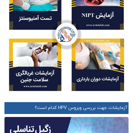
آزمایشات جهت بررسی ویروس HPV کدام است؟