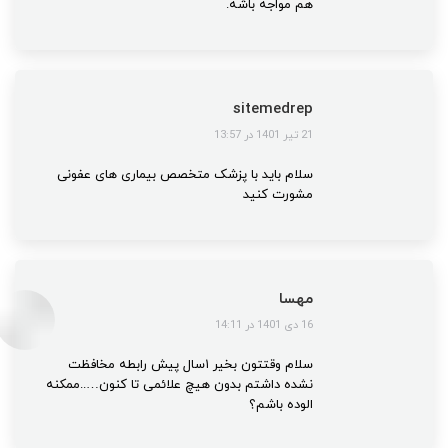
هم مواجه باشه.
sitemedrep
گفت:
21 تیر 1401 در 13:57
سلام باید با پزشک متخصص بیماری های عفونی
مشورت کنید
مهسا
گفت:
16 دی 1401 در 14:11
سلام وقتتون بخیر ۱سال پیش رابطه مخافظت
نشده داشتم بدون هیچ علائمی تا کنون…..ممکنه
الوده باشم؟