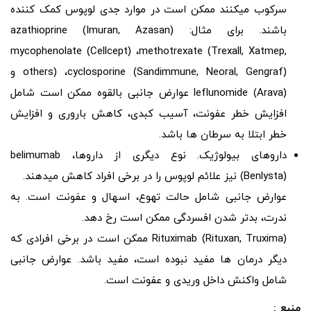
سرکوب میکنند ممکن است در موارد جدی لوپوس کمک کننده
باشند. برای مثال: azathioprine (Imuran, Azasan)
mycophenolate (Cellcept) ،methotrexate (Trexall, Xatmep,
others) ،cyclosporine (Sandimmune, Neoral, Gengraf) و
leflunomide (Arava) عوارض جانبی بالقوه ممکن است شامل
افزایش خطر عفونت، آسیب کبدی، کاهش باروری و افزایش
خطر ابتلا به سرطان ها باشد.
دارو‌های بیولوژیک. نوع دیگری از دارو‌ها، belimumab
(Benlysta) نیز علائم لوپوس را در برخی افراد کاهش میدهند.
عوارض جانبی شامل حالت تهوع، اسهال و عفونت است. به
ندرت، بدتر شدن افسردگی ممکن است رخ دهد.
Rituximab (Rituxan, Truxima) ممکن است در برخی افرادی که
دیگر درمان‌ ها مفید نبوده است، مفید باشد. عوارض جانبی
شامل واکنش داخل وریدی و عفونت است.
منبع :