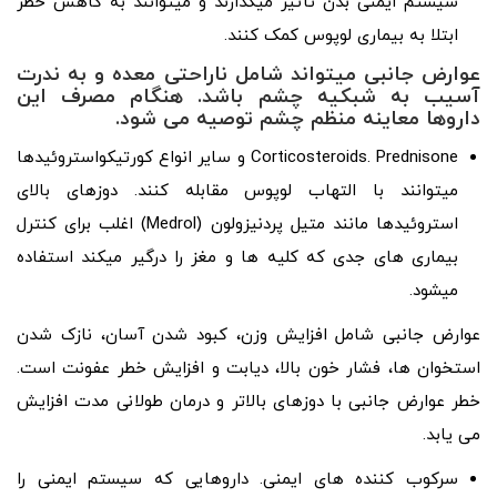
سیستم ایمنی بدن تأثیر میگذارند و میتوانند به کاهش خطر
ابتلا به بیماری لوپوس کمک کنند.
عوارض جانبی میتواند شامل ناراحتی معده و به ندرت
آسیب به شبکیه چشم باشد. هنگام مصرف این
داروها معاینه منظم چشم توصیه می شود.
Corticosteroids. Prednisone و سایر انواع کورتیکواستروئیدها
میتوانند با التهاب لوپوس مقابله کنند. دوزهای بالای
استروئیدها مانند متیل پردنیزولون (Medrol) اغلب برای کنترل
بیماری های جدی که کلیه ها و مغز را درگیر میکند استفاده
میشود.
عوارض جانبی شامل افزایش وزن، کبود شدن آسان، نازک شدن
استخوان‌ ها، فشار خون بالا، دیابت و افزایش خطر عفونت است.
خطر عوارض جانبی با دوزهای بالاتر و درمان طولانی مدت افزایش
می یابد.
سرکوب کننده های ایمنی. دارو‌هایی که سیستم ایمنی را