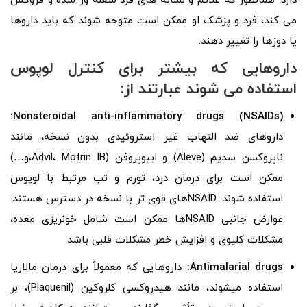
دارد. همانطور که علائم و نشانه های فرد شعله ور شده و فروکش
می کند، فرد و پزشک او ممکن است متوجه شوند که باید داروها
یا دوزها را تغییر دهند.
داروهایی که بیشتر برای کنترل لوپوس
استفاده می شوند عبارتند از:
Nonsteroidal anti-inflammatory drugs (NSAIDs):
داروهای ضد التهاب غیر استروئیدی بدون نسخه، مانند
ناپروکسن سدیم (Aleve) و ایبوپروفن (Advil، Motrin IB،و…)
ممکن است برای درمان درد، تورم و تب مرتبط با لوپوس
استفاده شوند. NSAIDهای قوی تر با نسخه در دسترس هستند.
عوارض جانبی NSAIDها ممکن است شامل خونریزی معده،
مشکلات کلیوی و افزایش خطر مشکلات قلبی باشد.
Antimalarial drugs:
داروهایی که معمولاً برای درمان مالاریا
استفاده میشوند، مانند هیدروکسی کلروکین (Plaquenil)، بر