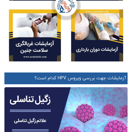
آزمایشات جهت بررسی ویروس HPV کدام است؟