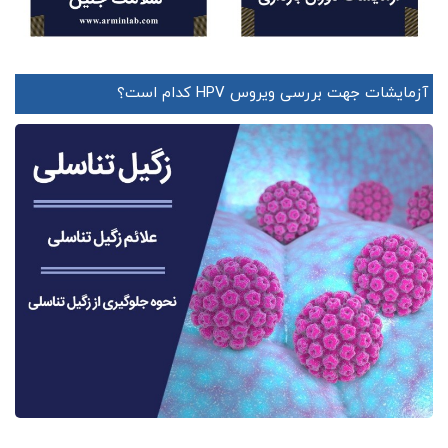
آزمایشات جهت بررسی ویروس HPV کدام است؟