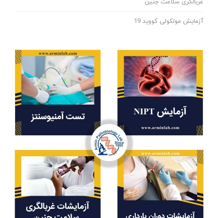
غربالگری سلامت جنین
آزمایش مولکولی کووید 19