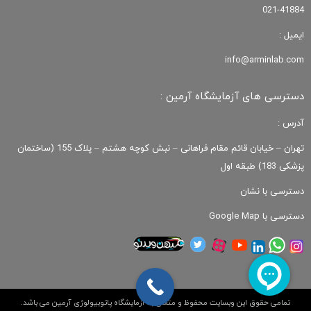
021-41884
ایمیل :
info@arminlab.com
دسترسی های آزمایشگاه آرمین :
آدرس :
تهران – خیابان قائم مقام فراهانی – نبش کوچه هشتم – پلاک 155 (ساختمان
پزشکی 183) طبقه اول
دسترسی با نشان
دسترسی با Google Map
تمامی حقوق این وبسایت محفوظ و متعلق به آزمایشگاه پاتوبیولوژی آرمین می باشد.