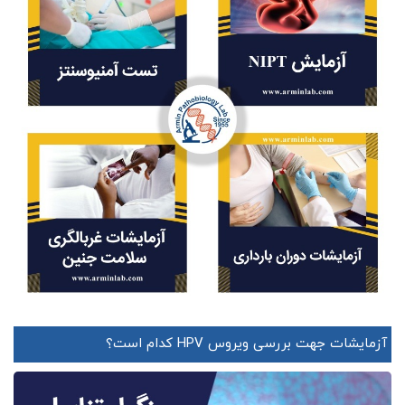
آزمایشات جهت بررسی ویروس HPV کدام است؟