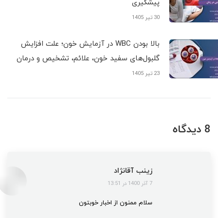
پیشگیری
30 تیر 1405
بالا بودن WBC در آزمایش خون؛ علت افزایش
گلبول‌های سفید خون، علائم، تشخیص و درمان
23 تیر 1405
8 دیدگاه
زینب آقانژاد
گفت:
7 آذر 1400 در 13:51
سلام ممنون از اخبار خوبتون