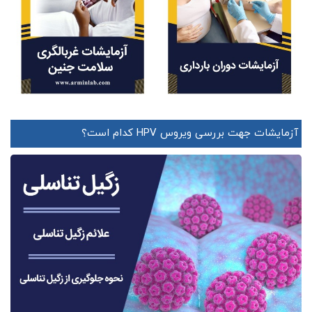
آزمایشات جهت بررسی ویروس HPV کدام است؟