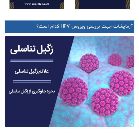
آزمایشات جهت بررسی ویروس HPV کدام است؟