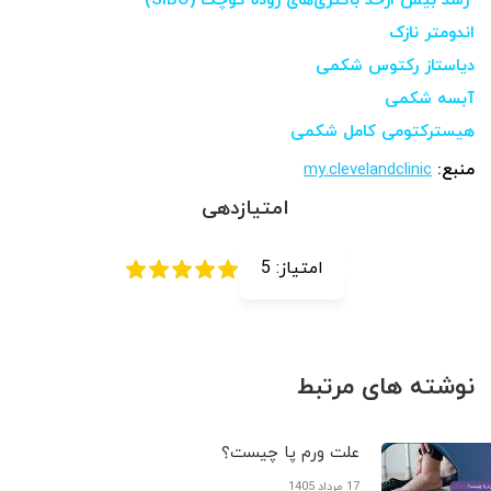
رشد بیش ازحد باکتری‌های روده کوچک (SIBO)
اندومتر نازک
دیاستاز رکتوس شکمی
آبسه شکمی
هیسترکتومی کامل شکمی
منبع:
my.clevelandclinic
امتیازدهی
امتیاز:
5
نوشته های مرتبط
علت ورم پا چیست؟
17 مرداد 1405