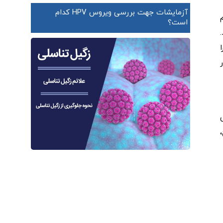
آزمایشات جهت بررسی ویروس HPV کدام
است؟