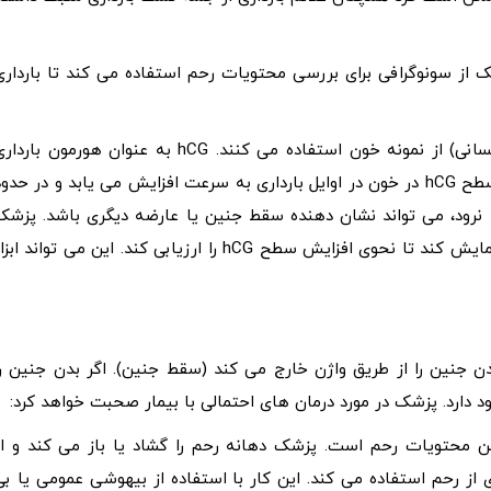
شک از سونوگرافی برای بررسی محتویات رحم استفاده می کند تا بارداری
برخی پزشکان برای بررسی سطح hCG (گنادوتروپین جفتی انسانی) از نمونه خون استفاده می کنند. hCG به عنوان هورمون بار
شناخته می شود زیرا تنها در صورت بارداری تولید می شود. سطح hCG در خون در اوایل بارداری به سرعت افزایش می یابد و در حدو
 نرود، می تواند نشان دهنده سقط جنین یا عارضه دیگری باشد. پزشک
ممکن است تصمیم بگیرد که سطح hCG را در طی چند روز آزمایش کند تا نحوی افزایش سطح hCG را ارزیابی کند. این می تواند اب
بدن جنین را از طریق واژن خارج می کند (سقط جنین). اگر بدن جنین را
 دارد. پزشک در مورد درمان های احتمالی با بیمار صحبت خواهد کرد:
 محتویات رحم است. پزشک دهانه رحم را گشاد یا باز می کند و از
 از رحم استفاده می کند. این کار با استفاده از بیهوشی عمومی یا بی