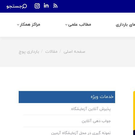
Search:
جستجو
رداری
مطالب علمی
مراکز همکار
Instagram
Linkedin
Rss
page
page
page
ی بارداری
مطالب علمی
مراکز همکار
opens
opens
opens
in
in
in
new
new
new
window
window
window
صفحه اصلی
مقالات
بارداری پوچ
You are here:
خدمات ویژه
پذیرش آنلاین آزمایشگاه
جواب دهی آنلاین
نمونه گیری در محل آزمایشگاه آرمین