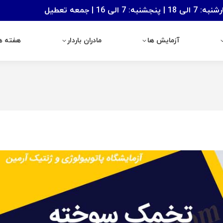
: 7 الی 16 | جمعه تعطیل
آزمایش ها
مادران باردار
هفته های با
آزمایش ها
مادران باردار
هفته ها