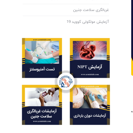
غربالگری سلامت جنین
آزمایش مولکولی کووید 19