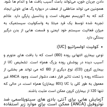
دادن جریان خون، می‌تواند باعث آسیب بافت ‌ها و اندام ‌ها شود.
همچنین می تواند مناطقی از ضعف در دیواره رگ های خونی ایجاد
کند که به آنوریسم معروف است و پتانسیل پارگی دارد. علائم
تجربه شده توسط یک فرد مبتلا به واسکولیت سیستمیک به
میزان فعالیت سیستم خود ایمنی و قسمت هایی از بدن درگیر
بستگی دارد.
کولیت اولسراتیو (
UC
):
نوعی بیماری التهابی روده (IBD) است که با بافت های متورم و
آسیب دیده در پوشش روده بزرگ همراه است. تشخیص UC از
بیماری کرون (CD)، نوع دیگری از IBD که می تواند هر بخشی از
دستگاه روده را تحت تاثیر قرار دهد، دشوار است. وجود ANCA غیر
معمول به طور کلی با UC (80٪ بیماران) همراه است، در حالی که
تنها 20٪ از بیماران کرون ممکن است مثبت باشند.
آزمایش ‌هایی برای آنتی ‌بادی ‌های سیتوپلاسمی ضد
نوتروفیل (
ANCA
) ممکن است برای موارد زیر استفاده