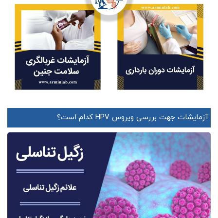
آزمایشات جهت بررسی ویروس HPV کدام است؟