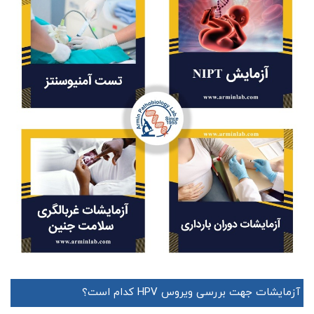
آزمایشات جهت بررسی ویروس HPV کدام است؟