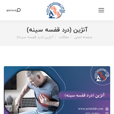
جستجو
Search:
آنژین (درد قفسه سینه)
صفحه اصلی
مقالات
آنژین (درد قفسه سینه)
You are here: