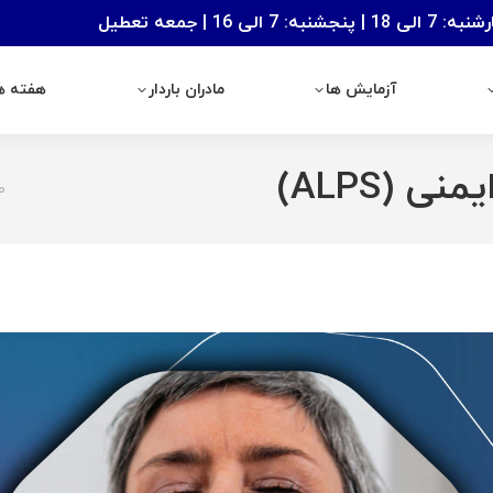
: 7 الی 16 | جمعه تعطیل
آزمایش ها
مادران باردار
هفته های با
آزمایش ها
مادران باردار
هفته ها
 (ALPS)
ص
ere: