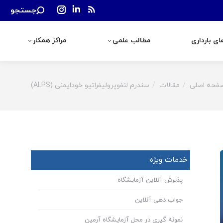
Search:
جستجو
رداری
مطالب علمی
مراکز همکار
Instagram
Linkedin
Rss
page
page
page
ی بارداری
مطالب علمی
مراکز همکار
opens
opens
opens
in
in
in
new
new
new
window
window
window
فحه اصلی
مقالات
سندرم لنفوپرولیفراتیو خودایمنی (ALPS)
You are h
خدمات ویژه
پذیرش آنلاین آزمایشگاه
جواب دهی آنلاین
نمونه گیری در محل آزمایشگاه آرمین