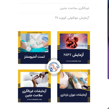
غربالگری سلامت جنین
آزمایش مولکولی کووید 19
ه