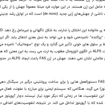
مل این ژن هستند. در این موارد، فرد مبتلا معمولاً جهش را از یکی از
والدین مبتلا به ارث می برد. موارد دیگر با الگوی اتوزومال غالب ناشی از جهش‌های ژنی جدید (de novo) است که در اوایل رشد جن
 خانواده این اختلال را ندارند، به شکل ناگهانی و غیرعامل رخ دهد. اگر
“پراکنده” نامیده‌می شود و می تواند به نسل بعدی انتقال یابد. اگر این
بر سلول های خونی تأثیر می گذارد و یک نوع “سوماتیک” نامیده می
شود که نمی تواند به نسل های آینده انتقال پیدا کند. به ندرت ALPS در الگوی اتوزومال مغلوب به ارث می رسد، به این معنی که ه
یک از والدین ژن تغییر یافته را منتقل می کنند اما خود هیچ علامتی نشان نمی دهند. جهش در ژن FAS باعث ایجاد 
این جهش ها با شکل کلاسیک این اختلال همراه است. ژن FAS دستورالعمل هایی را برای ساخت پروتئینی درگیر در سیگنال ده
وز) می گردد. هنگامی که سیستم ایمنی برای مبارزه با عفونت فعال می
این لنفوسیت ها در زمانی که دیگر مورد نیاز نیستند دچار آپوپتوز می
ین غیر طبیعی شده که با آپوپتوز تداخل می کند. در نتیجه، لنفوسیت‌های اضافی د