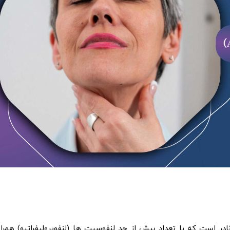
نی (ALPS) یک اختلال ژنتیکی نادر است که با تعداد بیش از حد لنفوسیت ها (لنفوپرولیفراتیو) همرا