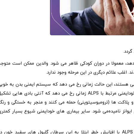
 دهد، معمولا در دوران کودکی ظاهر می شود. والدین ممکن است متوجه
. اغلب علائم دیگری در این مرحله وجود ندارد.
بیماری خودایمنی هستند، این حالت زمانی رخ می دهد که سیستم ایمنی بدن به خوبی
کار نکند و به بافت های بدن حمله می کند. شکل کلاسیک خودایمنی مرتبط با ALPS زمانی رخ می دهد که آنتی بادی هایی تشک
 پلاکت ها (ترومبوسیتوپنی) حمله می کنند و منجر به خستگی و رنگ
یوانز نامیده‌می شود. سایر بیماری های خودایمنی شیوع بسیار کمتری
اگرچه اکثر افراد مبتلا به ALPS به لنفوم مبتلا نمی گردند، ALPS با افزایش خطر ابتلا به این سرطان گلبول های سفید خون د