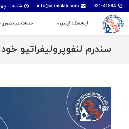
021-41884
info@arminlab.com
شنبه تا چهارشنبه: 7 الی 18 | پنجشنبه
آزمایشگاه آرمین
خدمات غیرحضوری
آزمایشگاه آرمین
خدمات غیرحضوری
سندرم لنفوپرولیفراتیو خودایمنی