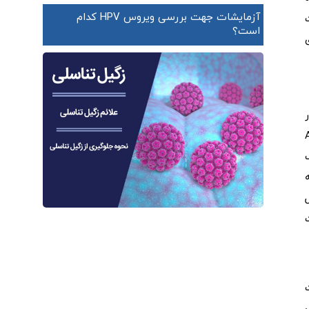
آزمایشات جهت بررسی ویروس HPV کدام
است؟
ال باقی بماند. ALPS
ت
لامتی