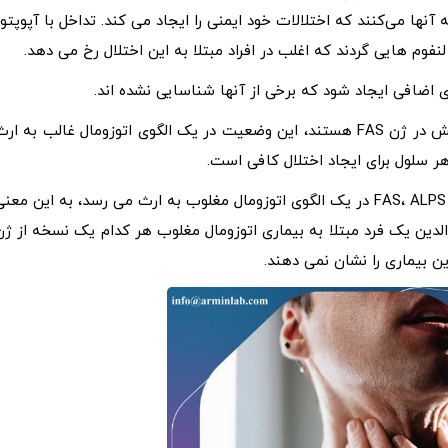
آنها می‌کنند که اختلالات خود ایمنی را ایجاد می کند. تداخل با آپوپتوز
فوم هایی گردند که اغلب در افراد مبتلا به این اختلال رخ می دهد.
در اکثر افراد مبتلا به ALPS، از جمله اکثر افرادی که دارای جهش در ژن FAS هستند، این وضعیت در یک الگوی اتوزومال غالب به ا
ر سلول برای ایجاد اختلال کافی است.
در تعداد کمی از موارد، از جمله برخی موارد ناشی از جهش ژن FAS، ALPS در یک الگوی اتوزومال مغلوب به ارث می رسد، به این معن
دین یک فرد مبتلا به بیماری اتوزومال مغلوب هر کدام یک نسخه از ژن
ین بیماری را نشان نمی دهند.