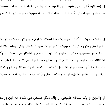
ال (سپلنومگالی) می شود. این لنفوسیت ها می توانند به سایر قسمت
ه بیماری خودایمنی گردند. این حالت اغلب به صورت کم خونی یا کبودی
ترل کننده نحوه عملکرد لنفوسیت ها است. شایع ترین ژن تحت تاثیر در
این حالت، FAS نام دارد. این جهش‌ها باعث می‌شوند که سیستم ایمنی بدن حتی در صورت عدم وجود عفونت فع
د. به طور معمول، تکثیر لنفاوی در دوران کودکی آشکار می شود. بزرگ
ختلالات خودایمنی معمولاً چندین سال بعد ایجاد می‌شود که اغلب به
که به آن سندرم ایوانز نیز گفته می‌شود. افراد مبتلا به این شکل
 اما خطر ابتلا به سرطان سلول‌های سیستم ایمنی (لنفوم) در مقایسه با جمعیت
 ژن معیوب از یکی از والدین و یک نسخه طبیعی از والد دیگر منتقل می شود. به این وراث
اتوزومال غالب می گویند. همه افرادی که دارای یک نسخه معیوب از ژن هستند به ALPS مبتلا نمی شوند. 40 درصد هیچ ع