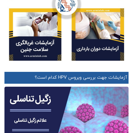
آزمایشات جهت بررسی ویروس HPV کدام است؟