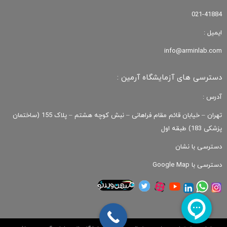
021-41884
ایمیل :
info@arminlab.com
دسترسی های آزمایشگاه آرمین :
آدرس :
تهران – خیابان قائم مقام فراهانی – نبش کوچه هشتم – پلاک 155 (ساختمان
پزشکی 183) طبقه اول
دسترسی با نشان
دسترسی با Google Map