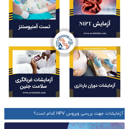
آزمایشات جهت بررسی ویروس HPV کدام است؟