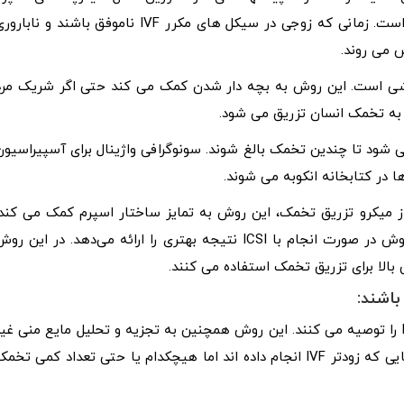
یکی از درمان های استاندارد و موفق در مورد ناباروری مردان است. زمانی که زوجی در سیکل های مکرر IVF ناموفق باشند و نابا
 می روند.
رخی از مردان نیاز به جراحی دارد و برای آنها ICSI روشی است. این روش به بچه دار شدن کمک می کند حتی اگر شریک مر
ً به تخمک انسان تزریق می شود.
ی شود تا چندین تخمک بالغ شوند. سونوگرافی واژینال برای آسپیراسیون
ا در کتابخانه انکوبه می شوند.
اسمی افزودنی به چرخه ICSI است. قبل از میکرو تزریق تخمک، این روش به تمایز ساختار اسپرم کمک می کند
تغییرات مشکوک اسپرم با کمک IMSI حذف می شوند. این روش در صورت انجام با ICSI نتیجه بهتری را ارائه می‌دهد. در این ر
بالا برای تزریق تخمک استفاده می کنند.
در صورت ناباروری شدید با عامل مردانه، پزشکان همیشه ICSI را توصیه می کنند. این روش همچنین به تجزیه و تحلیل مایع منی غی
طبیعی کمک می کند. شرکای مرد با تعداد اسپرم کم و زوج هایی که زودتر IVF انجام داده اند اما هیچکدام یا حتی تعداد کمی تخ