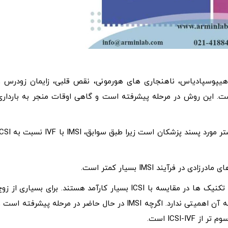
رشد، هیپوسپادیاس، ناهنجاری های هورمونی، نقص قلبی، زایمان زودرس و
 IMSI، خطرات بسیار کمتر است. این روش در مرحله پیشرفته است و گاهی اوقات منجر به باردار
انتظار می رود که روند IMSI در روزهای آینده بهبود یابد و بیشتر مورد پسند پزشکان است زیرا طبق سواب
فرآیند IMSI بسیار کمتر است.
باتوجه به هزینه هر دو روش، IMSI گران تر از ICSI است، اما تکنیک ها در مقایسه با ICSI بسیار کارآمد هستند. برای بسیاری از ز
ها در صورتی که نتیجه دلخواه را از عمل به دست آورند، هزینه آن اهمیتی ندارد. اگرچه IMSI در حال حاضر در مرحله پیشرفته است