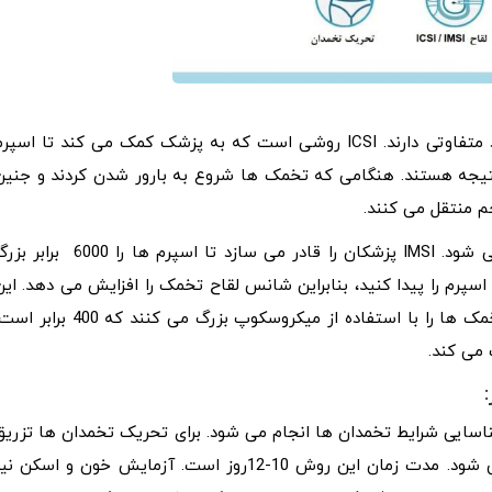
هر دوی این روش ها بخشی از چرخه IVF هستند، اما عملکرد متفاوتی دارند. ICSI روشی است که به پزشک کمک می کند تا اسپ
نتیجه هستند. هنگامی که تخمک ها شروع به بارور شدن کردند و جنین
م منتقل می کنند.
IMSI یک تکنیک پیشرفته است که توسط پزشکان دنبال می شود. IMSI پزشکان را قادر می سازد تا اسپرم ها را 6000 ب
سپرم را پیدا کنید، بنابراین شانس لقاح تخمک را افزایش می دهد. این
روش بسیار ترجیح داده می شود زیرا جنین شناسان قبلی تخمک ها را با استفاده از میکروسکوپ بزرگ می کنند که 400 ب
 شناسایی شرایط تخمدان ها انجام می شود. برای تحریک تخمدان ها تزریق
انجام خواهد شد. این روش شامل تزریقات خودگردان نیز می شود. مدت زمان این روش 10-12روز است. آزمایش خون و اسکن ن