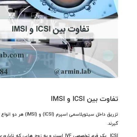
تفاوت بین ICSI و IMSI
تزریق داخل سیتوپلاس
گیرند.
ICSI یک فرم تخصصی IVF است و به زوج ها