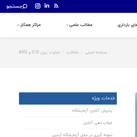
Search:
جستجو
رداری
مطالب علمی
مراکز همکار
Instagram
Linkedin
Rss
page
page
page
ی بارداری
مطالب علمی
مراکز همکار
opens
opens
opens
in
in
in
new
new
new
window
window
window
صفحه اصلی
مقالات
تفاوت بین ICSI و IMSI
You are here:
خدمات ویژه
پذیرش آنلاین آزمایشگاه
جواب دهی آنلاین
نمونه گیری در محل آزمایشگاه آرمین