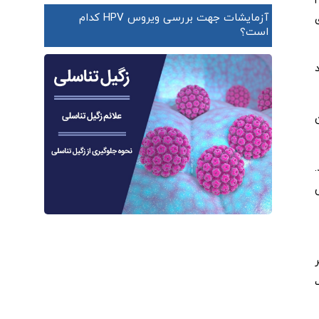
آزمایشات جهت بررسی ویروس HPV کدام
روری
است؟
د
.
وش
ر
مک