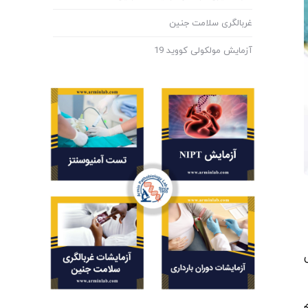
غربالگری سلامت جنین
آزمایش مولکولی کووید 19
ی
م