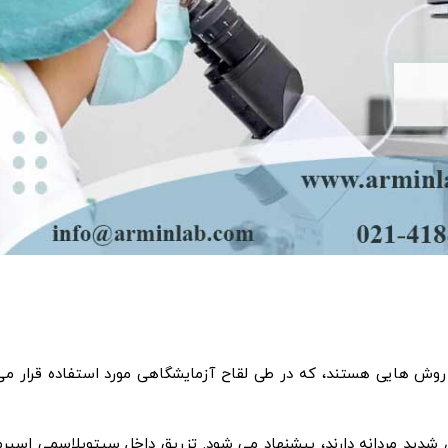
می اسپرم (ICSI) و (IMSI) هر دو انواع روش هایی هستند، که در طی لقاح آزمایشگاهی مورد استفاده قرار م
یی که ناباروری شدید مردانه دارند، پیشنهاد می شود. تزریق داخل سیتوپلاسمی اسپر