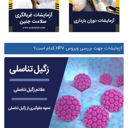
آزمایشات جهت بررسی ویروس HPV کدام است؟