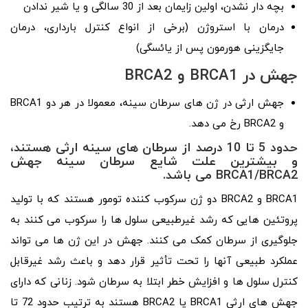
بچه دار نشدن، اولین زایمان بعد از 30 سالگی و یا شیر ندادن
درمان با استروژن (برخی از انواع کنترل بارداری، درمان
جایگزینی هورمون پس از یائسگی)
جهش در BRCA1 و BRCA2
جهش ارثی در ژن های سرطان سینه، معمولا در هر دو BRCA1
و BRCA2 رخ می دهد.
حدود 5 تا 10 درصد از سرطان های سینه ارثی هستند،
و بیشترین علت شایع سرطان سینه جهش
BRCA1/BRCA2 می باشد.
BRCA1 و BRCA2 دو ژن سرکوب کننده تومور هستند که با تولید
پروتئین هایی که رشد غیرطبیعی سلول ها را سرکوب می کنند به
جلوگیری از سرطان کمک می کنند. جهش در این ژن ها می تواند
عملکرد طبیعی آنها را تحت تأثیر قرار دهد و باعث رشد غیرقابل
کنترل سلول ها و افزایش خطر ابتلا به سرطان شود. زنانی که دارای
جهش های ارثی BRCA1 یا BRCA2 هستند به ترتیب حدود 72 تا