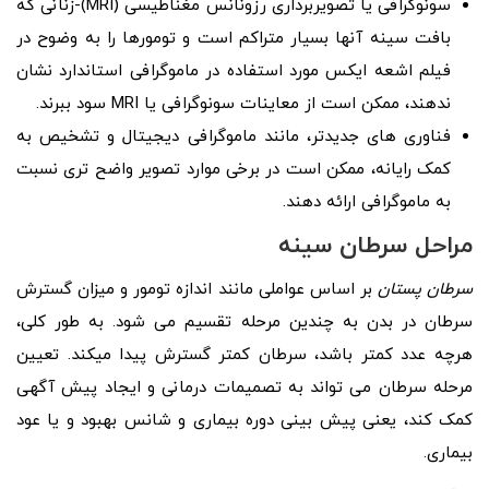
سونوگرافی یا تصویربرداری رزونانس مغناطیسی (MRI)-زنانی که
بافت سینه آنها بسیار متراکم است و تومورها را به وضوح در
فیلم اشعه ایکس مورد استفاده در ماموگرافی استاندارد نشان
ندهند، ممکن است از معاینات سونوگرافی یا MRI سود ببرند.
فناوری های جدیدتر، مانند ماموگرافی دیجیتال و تشخیص به
کمک رایانه، ممکن است در برخی موارد تصویر واضح تری نسبت
به ماموگرافی ارائه دهند.
مراحل سرطان سینه
سرطان پستان
بر اساس عواملی مانند اندازه تومور و میزان گسترش
سرطان در بدن به چندین مرحله تقسیم می شود. به طور کلی،
هرچه عدد کمتر باشد، سرطان کمتر گسترش پیدا میکند. تعیین
مرحله سرطان می تواند به تصمیمات درمانی و ایجاد پیش آگهی
کمک کند، یعنی پیش بینی دوره بیماری و شانس بهبود و یا عود
بیماری.