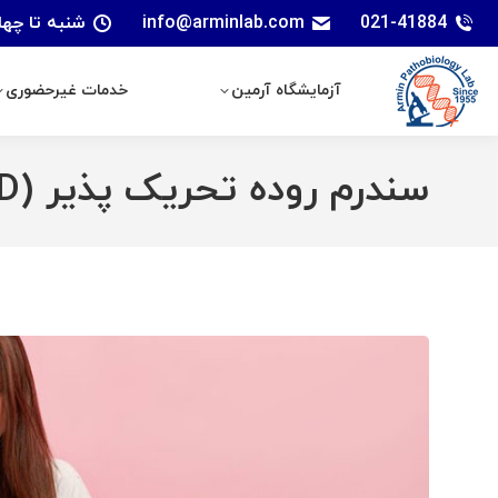
021-41884
info@arminlab.com
شنبه تا چهارشنبه: 7 الی 18 | پنجشنبه
آزمایشگاه آرمین
خدمات غیرحضوری
آزمایشگاه آرمین
خدمات غیرحضوری
سندرم روده تحریک پذیر (IBD)