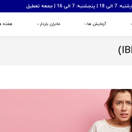
: 7 الی 16 | جمعه تعطیل
آزمایش ها
مادران باردار
هفته های با
آزمایش ها
مادران باردار
هفته ها