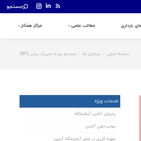
Search:
جستجو
رداری
مطالب علمی
مراکز همکار
Instagram
Linkedin
Rss
page
page
page
ی بارداری
مطالب علمی
مراکز همکار
opens
opens
opens
in
in
in
new
new
new
window
window
window
صفحه اصلی
بیماری ها
سندرم روده تحریک پذیر (IBD)
You are here:
خدمات ویژه
پذیرش آنلاین آزمایشگاه
جواب دهی آنلاین
نمونه گیری در محل آزمایشگاه آرمین