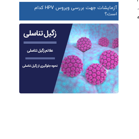
آزمایشات جهت بررسی ویروس HPV کدام
.
است؟
مبتلا به IBS نشانه