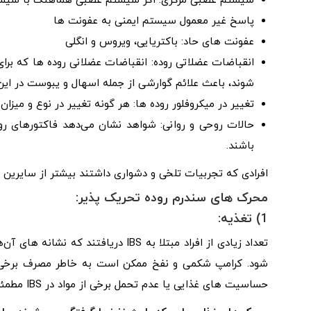
سیستم عصبی مرکزی: اگر سیستم عصبی هماهنگ با سیستم 
پاسخ غیر معمول سیستم ایمنی به عفونت ها
عفونت های حاد: باکتریایی، ویروس و انگلی
انقباضات عضلاتی روده: انقباضات عضلانی روده ها که برای
شوند، باعث علائم گوارشی از جمله اسهال و یبوست در این 
تغییر در میکروفلور روده ها: هر گونه تغییر در نوع و میزا
حالات روحی و روانی: شواهد نشان می‌دهد فاکتورهای رو
باشند.
افرادی که تجربیات تلخی و دشواری داشتند بیشتر از سایرین در معرض ابتلا
محرک‌ های سندرم روده تحریک پذیر:
1) تغذیه:
تعداد زیادی از افراد مبتلا به IBS د
شود. کرامپ شکمی و نفخ ممکن است به خاطر مصرف برخی از
حساسیت های غذایی یا عدم تحمل برخی از مواد در IBS مطمئن نیستند.