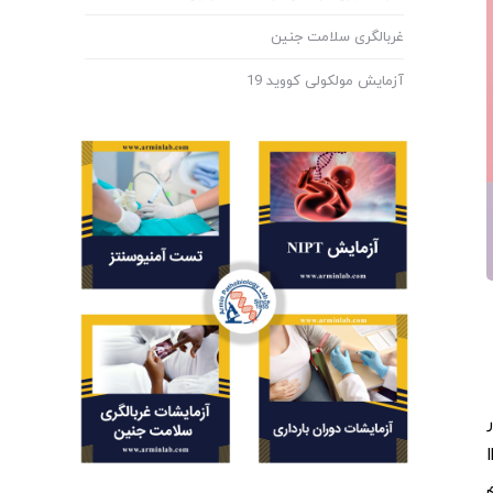
غربالگری سلامت جنین
آزمایش مولکولی کووید 19
ر
بافت روده ها نمیشود. اگر چه IBS