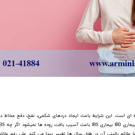
لال طولانی مدت روده ای است. این شرایط باعث ایجاد دردهای شکمی، نفخ، دفع مخاط د
مدفوع، اسهال یا یبوست و یا هر دوی آن می شود. برخلاف بیماری IBD بیماری IBS باعث آسیب 
علائم بالینی آن در طول سال ها تغییر پیدا می کند. علی رغم علائم