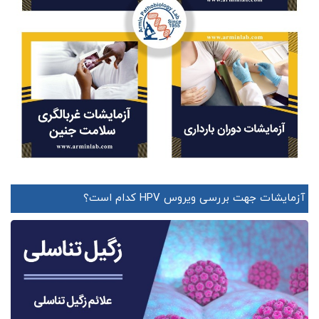
آزمایشات جهت بررسی ویروس HPV کدام است؟