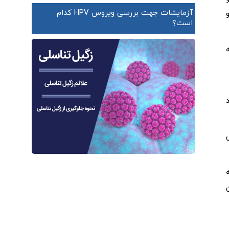
آزمایشات جهت بررسی ویروس HPV کدام
است؟
 از جمله