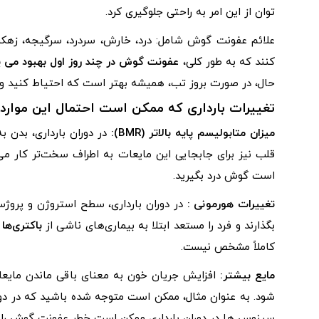
توان از این امر به راحتی جلوگیری کرد.
علائم عفونت گوش شامل: درد، خارش، سردرد، سرگیجه، زه
کنند که به طور کلی،
عفونت گوش در چند روز اول بهبود می ی
حال، در صورت بروز تب، همیشه بهتر است که احتیاط کنید و 
تغییرات بارداری که ممکن است احتمال این موارد را
میزان متابولیسم پایه بالاتر (
BMR
):
در دوران بارداری، بدن 
قلب نیز برای جابجایی این مایعات به اطراف سخت‌تر کار می
است گوش درد بگیرید.
تغییرات هورمونی :
در دوران بارداری، سطح استروژن و پروژست
بگذارند و فرد را مستعد ابتلا به بیماری‌های ناشی از
باکتری‌ها
کاملاً مشخص نیست.
مایع بیشتر:
افزایش جریان خون به معنای باقی ماندن مایعا
شود. به عنوان مثال، ممکن است متوجه شده باشید که در دورا
سینوس ها در دوران بارداری ممکن است خطر عفونت گوش را 