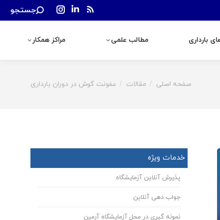
Search:
جستجو
رداری
مطالب علمی
مراکز همکار
Instagram
Linkedin
Rss
page
page
page
ی بارداری
مطالب علمی
مراکز همکار
opens
opens
opens
in
in
in
new
new
new
window
window
window
صفحه اصلی
مقالات
عفونت گوش در دوران بارداری
You are here:
خدمات ویژه
پذیرش آنلاین آزمایشگاه
جواب دهی آنلاین
نمونه گیری در محل آزمایشگاه آرمین