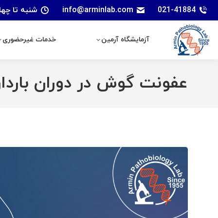
021-41884
info@arminlab.com
شنبه تا چهارشنبه: 7 الی 18 | پنجشنبه
آزمایشگاه آرمین
خدمات غیرحضوری
آزمایشگاه آرمین
خدمات غیرحضوری
عفونت گوش در دوران باردا