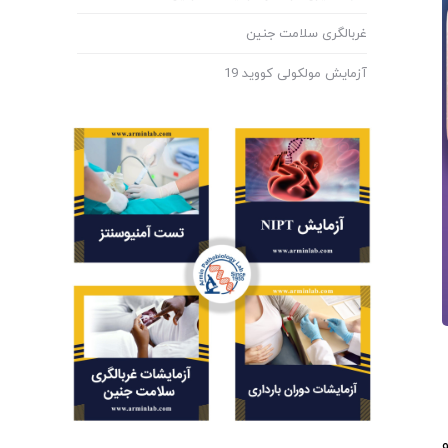
غربالگری سلامت جنین
آزمایش مولکولی کووید 19