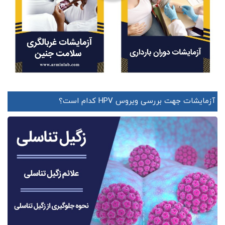
آزمایشات جهت بررسی ویروس HPV کدام است؟