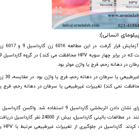
اثربخشی واکسن گارداسیل 9 در زنان 16 تا 26 ساله مورد آزمایش قرار گرفت. در این مطالعه 6
تنها یک زن که گارداسیل 9 دریافت کرده بود، دچار تغییرات غیرطبیعی یا سرطان در دهانه رحم، فر
فت کننده واکسن گارداسیل (که در برابر این نوع HPV محافظت نمی کند) تغییرات غیرطبیعی یا سرطان در دهانه رحم، فرج ی
برای دو نوع HPV (16 و 18)، از مطالعات بالینی گارداسیل برای نشان دادن اثربخشی گارداسیل 9 استفاده شد. واکسن گارداسی
واکسن گارداسیل 9 هر کدام از این نوع HPV محافظت می کنند. در مطالعات بالینی گارداسیل، بیش از 24000 نفر گارداسیل در
کردند و تعداد مشابهی دارونما (تزریق بدون واکسن) دریافت کردند. گارداسیل در جلوگی