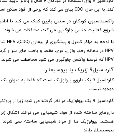
کند. با این حال، CDC بیان می کند که برخی از افراد ممکن است از دریافت واکسن در سن 9 سالگی سود ببرند.
شروع فعالیت جنسی جلوگیری می کند، محافظت می شوند.
با توجه به مراکز کنترل و پیشگیری از بیماری (CDC)، HPV شایع ترین
HPV در دهانه رحم، واژن، فرج، مقعد و بافت های سر و گ
HPV که توسط واکسن جلوگیری می شود محافظت می شوند.
گارداسیل9 ژنریک یا بیوسیملار:
گارداسیل 9 یک داروی بیولوژیک است که فقط به عنوا
موجود نیست.
گارداسیل 9 یک بیولوژیک در نظر گرفته می شود زیرا از پروتئین هایی شبیه به ویروس پاپیلومای انسانی (HPV) ساخته شده است.
داروهای ساخته شده از مواد شیمیایی می توانند اشکال ژنری
هستند. بیولوژیک ها از مواد شیمیایی ساخته نمی شوند و ن
بیوسیمیلار دارند.