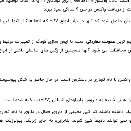
گارداسیل 9 برای استفاده در کودکان 9 سال و بالاتر تایید شده است. CDC واکسن Gardasil 9 را برای کودکان 11 یا 12 ساله تو
واکسیناسیون کودکان در سنین پایین کمک می کند تا اطمینان حاصل شود که آنها در برابر انواع HPV که Gardasil از آنها
عفونت مقاربتی
است. با ایمن سازی کودک از تغییرات مرتبط با
ردن محافظت می شود. آنها همچنین از زگیل های تناسلی ناشی از انواع
ن یک واکسن با نام تجاری در دسترس است. در حال حاضر به شکل بیوسیملار
ک داشته باشند که کپی دقیقی از داروی فعال در داروی با نام تجاری
می توانند دقیقاً کپی شوند. بنابراین، به جای ژنریک، بیولوژیک ها