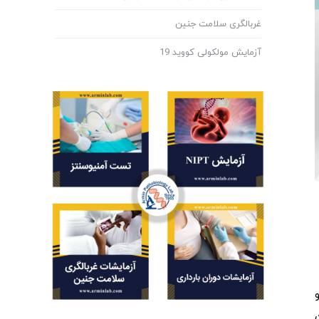
غربالگری سلامت جنین
آزمایش مولکولی کووید 19