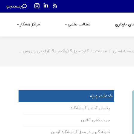
Search:
جستجو
رداری
مطالب علمی
مراکز همکار
Instagram
Linkedin
Rss
page
page
page
ی بارداری
مطالب علمی
مراکز همکار
opens
opens
opens
in
in
in
new
new
new
window
window
window
فحه اصلی
مقالات
گارداسیل9 (واکسن 9 ظرفیتی ویروس…
You are h
خدمات ویژه
پذیرش آنلاین آزمایشگاه
جواب دهی آنلاین
نمونه گیری در محل آزمایشگاه آرمین