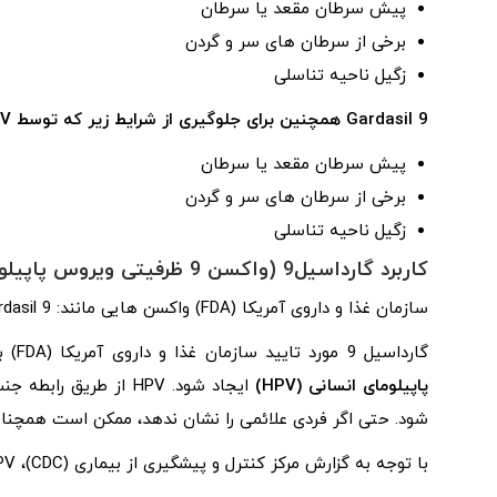
پیش سرطان مقعد یا سرطان
برخی از سرطان های سر و گردن
زگیل ناحیه تناسلی
Gardasil 9 همچنین برای جلوگیری از شرایط زیر که توسط HPV در مردان ایجاد می شود، مورد تایید FDA است:
پیش سرطان مقعد یا سرطان
برخی از سرطان های سر و گردن
زگیل ناحیه تناسلی
کاربرد گارداسیل9 (واکسن 9 ظرفیتی ویروس پاپیلومای انسانی):
سازمان غذا و داروی آمریکا (FDA) واکسن هایی مانند: Gardasil 9 را برای جلوگیری از برخی شرایط خاص تایید می کند.
گارداسیل 9 مورد تایید سازمان غذا و داروی آمریکا (FDA) برای جلوگیری از چندین نوع سرطان است که می تواند توسط
پاپیلومای انسانی (HPV)
ایجاد شود. HPV از طر
شود. حتی اگر فردی علائمی را نشان ندهد، ممکن است همچنان به HPV مبتلا 
با توجه به گزارش مرکز کنترل و پیشگیری از بیماری (CDC)، HPV شایع ترین عفونت مقاربتی است.