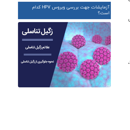
آزمایشات جهت بررسی ویروس HPV کدام
است؟
ی
سازمان غذا و دارو (FDA) گارداسیل 9 را برای محافظت در برابر بیماری های ناشی از سویه های HPV زیر تایید کرده است: انواع 6، 11،