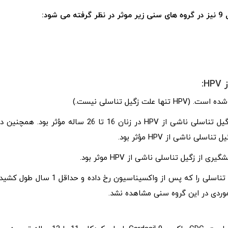
د:
در آزمایش‌ های بالینی، گارداسیل 99 درصد در پیشگیری از زگیل تناسلی ناشی از HPV در زنان 16 تا 26 ساله مؤثر بود. همچنی
در مردان و زنان در سنین 9 تا 15 سال، مطالعات عفونت زگیل تناسلی را که پس از واکسیناسیون رخ داده و حداقل 1 سال طول
موردی در این گروه سنی مشاهده نشد.