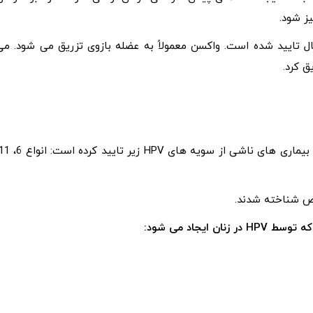
یل 9 برای استفاده در کودکان و بزرگسالان 9 تا 45 سال تایید شده است. واکسن معمولاً به عضله بازوی تزریق می شود. م