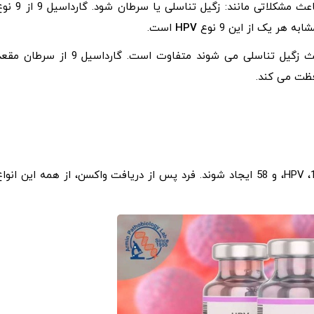
بیش از 100 نوع منبع معتبر HPV وجود دارد که می تواند باعث مشکلاتی مانند: زگیل تناسلی یا سرطان 
هر یک از این 9 نوع
HPV
است.
انواع HPV که باعث سرطان می شوند با انواع HPV که باعث زگیل تناسلی می شوند متفاوت است. گارداسیل 9 از سرطا
این سرطان ها می توانند توسط انواع HPV ،16 ،18 ،31 ،33 ،45 ،52، و 58 ایجاد شوند. فرد پس از دریافت واکسن، از همه این انوا