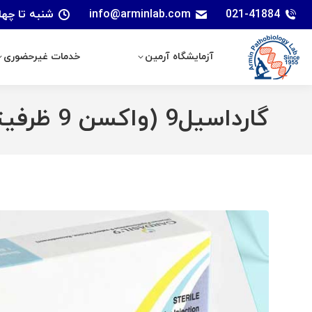
021-41884
info@arminlab.com
شنبه تا چهارشنبه: 7 الی 18 | پنجشنبه
آزمایشگاه آرمین
خدمات غیرحضوری
آزمایشگاه آرمین
خدمات غیرحضوری
گارداسیل9 (واکسن 9 ظرفیتی ویروس پاپیلومای انسانی)