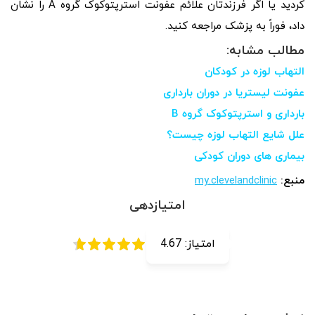
کردید یا اگر فرزندتان علائم عفونت استرپتوکوک گروه A را نشان
داد، فوراً به پزشک مراجعه کنید.
مطالب مشابه:
التهاب لوزه در کودکان
عفونت لیستریا در دوران بارداری
بارداری و استرپتوکوک گروه B
علل شایع التهاب لوزه چیست؟
بیماری های دوران کودکی
منبع:
my.clevelandclinic
امتیازدهی
امتیاز:
4.67