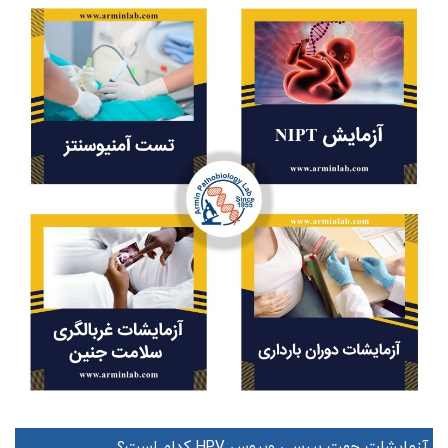
آزمایشات جهت بررسی ویروس HPV کدام است؟