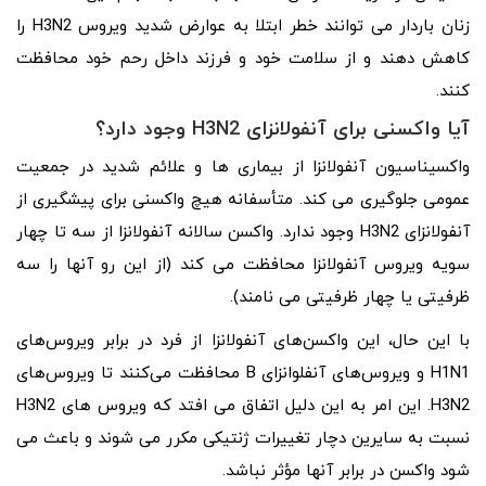
زنان باردار می توانند خطر ابتلا به عوارض شدید ویروس H3N2 را
کاهش دهند و از سلامت خود و فرزند داخل رحم خود محافظت
کنند.
آیا واکسنی برای آنفولانزای H3N2 وجود دارد؟
واکسیناسیون آنفولانزا از بیماری ها و علائم شدید در جمعیت
عمومی جلوگیری می کند. متأسفانه هیچ واکسنی برای پیشگیری از
آنفولانزای H3N2 وجود ندارد. واکسن سالانه آنفولانزا از سه تا چهار
سویه ویروس آنفولانزا محافظت می کند (از این رو آنها را سه
ظرفیتی یا چهار ظرفیتی می نامند).
با این حال، این واکسن‌های آنفولانزا از فرد در برابر ویروس‌های
H1N1 و ویروس‌های آنفلوانزای B محافظت می‌کنند تا ویروس‌های
H3N2. این امر به این دلیل اتفاق می افتد که ویروس های H3N2
نسبت به سایرین دچار تغییرات ژنتیکی مکرر می شوند و باعث می
شود واکسن در برابر آنها مؤثر نباشد.