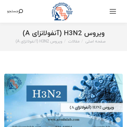
جستجو
Search:
ویروس H3N2 (آنفولانزای A)
صفحه اصلی
مقالات
ویروس H3N2 (آنفولانزای A)
You are here: