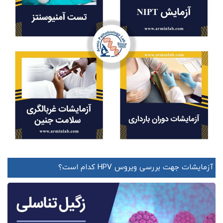
آزمایشات جهت بررسی ویروس HPV کدام است؟