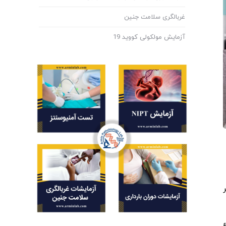
غربالگری سلامت جنین
آزمایش مولکولی کووید 19