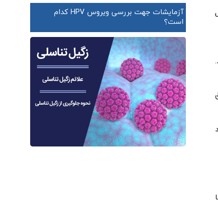
آزمایشات جهت بررسی ویروس HPV کدام
است؟
د
ا