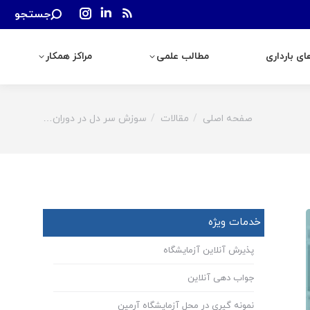
Search:
جستجو
رداری
مطالب علمی
مراکز همکار
Instagram
Linkedin
Rss
page
page
page
ی بارداری
مطالب علمی
مراکز همکار
opens
opens
opens
in
in
in
new
new
new
window
window
window
صفحه اصلی
مقالات
سوزش سر دل در دوران…
You are here:
خدمات ویژه
پذیرش آنلاین آزمایشگاه
جواب دهی آنلاین
نمونه گیری در محل آزمایشگاه آرمین