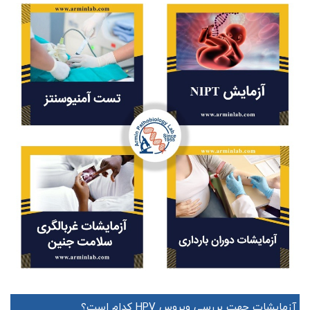
آزمایشات جهت بررسی ویروس HPV کدام است؟