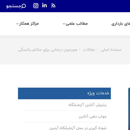
Search:
جستجو
رداری
مطالب علمی
مراکز همکار
Instagram
Linkedin
Rss
page
page
page
ی بارداری
مطالب علمی
مراکز همکار
opens
opens
opens
in
in
in
new
new
new
window
window
window
صفحه اصلی
مقالات
هورمون درمانی برای علائم یائسگی
You are here:
خدمات ویژه
پذیرش آنلاین آزمایشگاه
جواب دهی آنلاین
نمونه گیری در محل آزمایشگاه آرمین