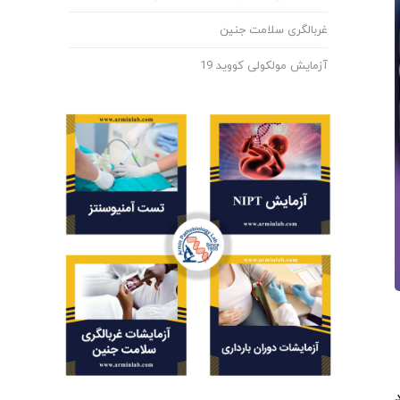
غربالگری سلامت جنین
آزمایش مولکولی کووید 19