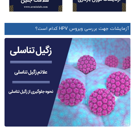
آزمایشات جهت بررسی ویروس HPV کدام است؟