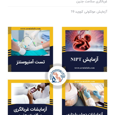
غربالگری سلامت جنین
آزمایش مولکولی کووید 19