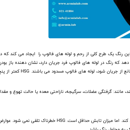
د. این رنگ یک طرح کلی از رحم و لوله های فالوپ را ایجاد می کند که در
که رنگ در لوله های فالوپ فرد جریان دارد، نشان دهنده باز بودن
لوله های فالوپ می باشد. اگر رنگ با مانعی برخورد کند که مانع از جریان شود، لوله های فالوپ مسدود می باشند. HSG کم
، مانند: گرفتگی عضلات، سرگیجه، ناراحتی معده یا حالت تهوع و مقدار
یک HSG از تابش برای ضبط تصاویر اشعه ایکس استفاده می کند. اما میزان تابش حداقل است. HSG خطرناک تلقی نمی شود. عو
 به محلول رنگ باشد.