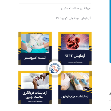
غربالگری سلامت جنین
آزمایش مولکولی کووید 19