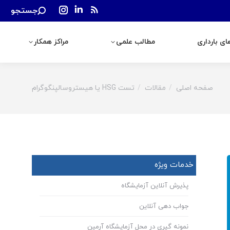
Search:
جستجو
رداری
مطالب علمی
مراکز همکار
Instagram
Linkedin
Rss
page
page
page
ی بارداری
مطالب علمی
مراکز همکار
opens
opens
opens
in
in
in
new
new
new
window
window
window
صفحه اصلی
مقالات
تست HSG یا هیستروسالپنگوگرام
You are here:
خدمات ویژه
پذیرش آنلاین آزمایشگاه
جواب دهی آنلاین
نمونه گیری در محل آزمایشگاه آرمین