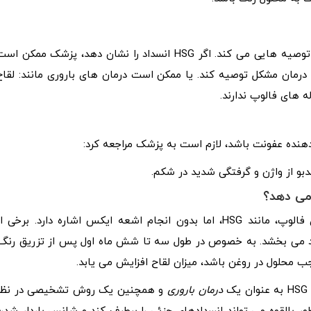
پزشک نتایج را بررسی می کند و در مورد مراحل بعدی به فرد توصیه هایی می کند. اگر HSG انسداد را نشان دهد، پزشک ممکن ا
درمان مشکل توصیه کند. یا ممکن است درمان‌ های باروری مانند: لقاح
نده عفونت باشد، لازم است به پزشک مراجعه کرد:
بو از واژن و گرفتگی شدید در شکم.
می دهد؟
“Tubal flushing” به فرآیند تزریق رنگ به رحم و لوله های فالوپ، مانند HSG، اما بدون انجام اشعه ایکس اشاره دارد. برخی 
د می بخشد. به خصوص در طول سه تا شش ماه اول پس از تزریق رنگ.
محلول در روغن باشد، میزان لقاح افزایش می‌ یابد.
درمان باروری
و همچنین یک روش تشخیصی در نظر