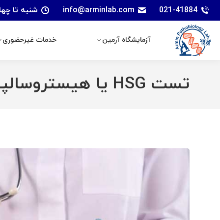
021-41884
info@arminlab.com
شنبه تا چهارشنبه: 7 الی 18 | پنجشنبه
آزمایشگاه آرمین
خدمات غیرحضوری
آزمایشگاه آرمین
خدمات غیرحضوری
تست HSG یا هیستروسالپنگوگرام