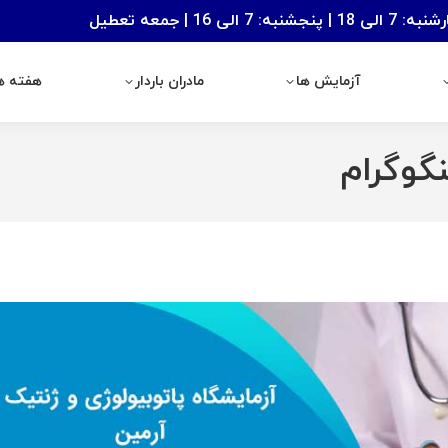
: 7 الی 16 | جمعه تعطیل
آزمایش ها
مادران باردار
هفته های با
آزمایش ها
مادران باردار
هفته ها