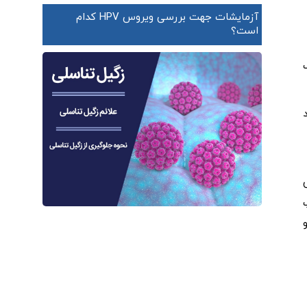
آزمایشات جهت بررسی ویروس HPV کدام
است؟
د