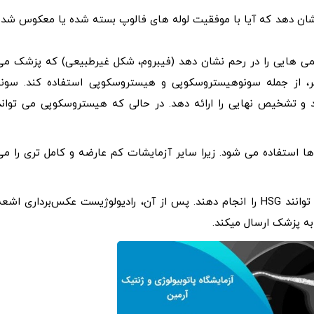
د نشان دهد که آیا با موفقیت لوله های فالوپ بسته شده یا معکوس شده
‌ نظمی‌ هایی را در رحم نشان دهد (فیبروم، شکل غیرطبیعی) که پزشک می‌
بیشتر، از جمله سونوهیستروسکوپی و هیستروسکوپی استفاده کند. سونو
 HSG را بیشتر مشخص کند و تشخیص نهایی را ارائه دهد. در حالی که هیستروسکوپی می توان
 ها استفاده می شود. زیرا سایر آزمایشات کم عارضه و کامل تری را می
متخصص زنان، رادیولوژیست یا متخصص غدد تولید مثل می‌ توانند HSG را انجام دهند. پس از آن، رادیولوژیست عکس‌برداری اشع
 به پزشک ارسال میکند.