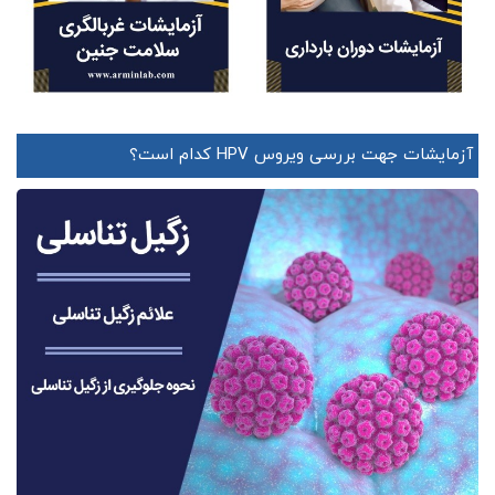
آزمایشات جهت بررسی ویروس HPV کدام است؟