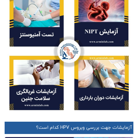
آزمایشات جهت بررسی ویروس HPV کدام است؟