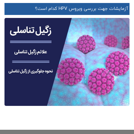
آزمایشات جهت بررسی ویروس HPV کدام است؟