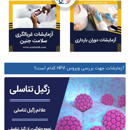
آزمایشات جهت بررسی ویروس HPV کدام است؟