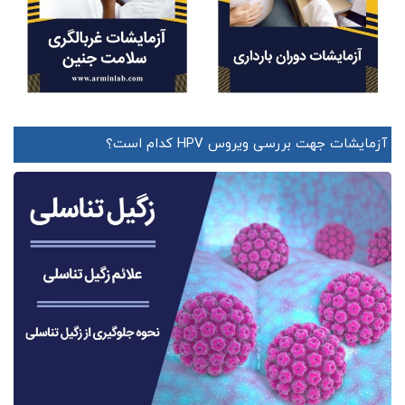
آزمایشات جهت بررسی ویروس HPV کدام است؟