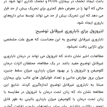
باعث ایجاد تخمک در بیماران PCOS و تخمک گذاری آنها شود. در
حالی که آنها را در معرض خطر کمتری برای تحریک بیش از حد قرار
می دهد که این تحریک بیش از حد می تواند توسط سایر داروهای
باروری ایجاد شود.
لتروزول برای ناباروری غیرقابل توضیح:
ناباروری غیرقابل توضیح به این معناست که هیچ علت مشخصی
برای نازایی یافت نمیشود.
مطالعات اخیر نشان دادند که لتروزول می تواند در درمان ناباروری
غیرقابل توضیح مفید باشد. در یک مطالعه، محققان اثرات درمان
کلومیفن و لتروزول را بر بهبود میزان بارداری، میزان سقط جنین،
میزان بروز عوارض جانبی و تعداد فولیکول‌ های غالب برای بیماران
مبتلا به ناباروری غیرقابل توضیح اندازه‌گیری کردند. نتایج این
مطالعه نشان داد که زنان تحت درمان با لتروزول در مقایسه با
زنان تحت درمان با کلومیفن میزان بارداری بالینی به طور قابل
توجهی بالاتری داشتند. برای سایر پیامدهای باروری تفاوت آماری