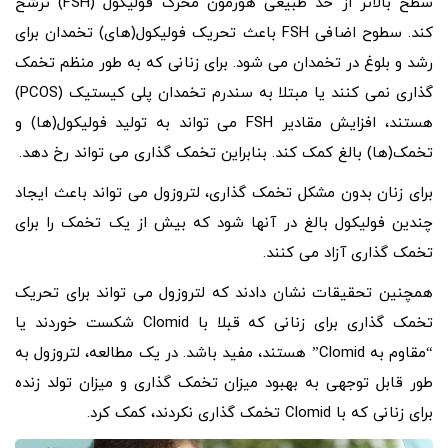
سطح بالاتر از حد طبیعی هورمون محرک فولیکول (FSH) ترشح
کند. سطوح اضافی FSH باعث تحریک فولیکول(های) تخمدان برای
رشد و بلوغ در تخمدان می شود. برای زنانی که به طور منظم تخمک
گذاری نمی کنند یا مبتلا به سندرم تخمدان پلی کیستیک (PCOS)
هستند، افزایش مقادیر FSH می تواند به تولید فولیکول(ها) و
تخمک(ها) بالغ کمک کند. بنابراین تخمک گذاری می تواند رخ دهد.
برای زنان بدون مشکل تخمک گذاری، لتروزول می تواند باعث ایجاد
چندین فولیکول بالغ در آنها شود که بیش از یک تخمک را برای
تخمک گذاری آزاد می کنند.
همچنین تحقیقات نشان دادند که لتروزول می تواند برای تحریک
تخمک گذاری برای زنانی که قبلا با Clomid شکست خوردند یا
“مقاوم به Clomid” هستند، مفید باشد. در یک مطالعه، لتروزول به
طور قابل توجهی به بهبود میزان تخمک گذاری و میزان تولد زنده
برای زنانی که با Clomid تخمک گذاری نکردند، کمک کرد.