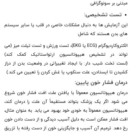
مبتنی بر سونوگرافی.
تست تشخیصی:
این آزمایش ها به دنبال مشکلات خاصی در قلب یا سایر سیستم
های بدن هستند که شامل:
الکتروکاردیوگرام (ECG یا EKG)، تست ورزش و تست تیلت میز (می
تواند در تشخیص هیپوتانسیون ارتواستاتیک کمک کند)
(
تست
تخت شیب دار: با ایجاد تغییراتی در وضعیت بدن از دراز
کشیدن تا ایستادن، علت سنکوپ یا غش کردن را تعیین می کند.)
درمان فشار خون پایین:
درمان هیپوتانسیون معمولاً با یافتن علت افت فشار خون شروع
می شود. اگر یک پزشک بتواند مستقیماً آن علت را درمان کند،
هیپوتانسیون معمولاً به خودی خود بهبود می یابد. به عنوان مثال،
افت فشار ممکن است به دلیل آسیب دیدگی و از دست دادن خون
رخ دهد. ترمیم آن آسیب و جایگزینی خون از دست رفته با تزریق