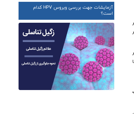
آزمایشات جهت بررسی ویروس HPV کدام
است؟
نان سالانه بیش از 200000 نفر