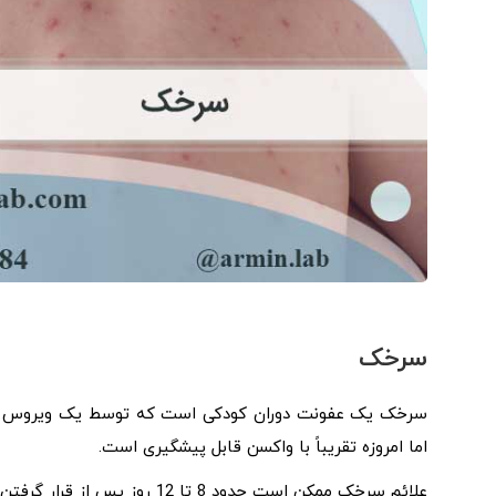
سرخک
سرخک یک عفونت دوران کودکی است که توسط یک ویروس ایجا
اما امروزه تقریباً با واکسن قابل پیشگیری است.
علائم سرخک ممکن است حدود 8 تا 12 روز پس از قرار گرفتن در معرض ویروس ایجاد شود و 10 تا 14 روز طول بکشد.