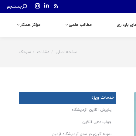
Search:
جستجو
رداری
مطالب علمی
مراکز همکار
Instagram
Linkedin
Rss
page
page
page
ی بارداری
مطالب علمی
مراکز همکار
opens
opens
opens
in
in
in
new
new
new
window
window
window
صفحه اصلی
مقالات
سرخک
You are here:
خدمات ویژه
پذیرش آنلاین آزمایشگاه
جواب دهی آنلاین
نمونه گیری در محل آزمایشگاه آرمین