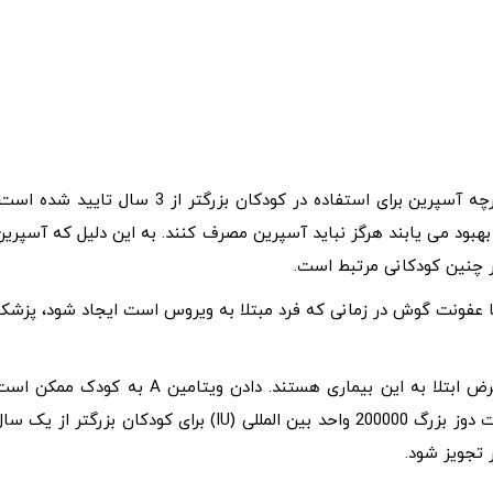
هنگام دادن آسپرین به کودکان یا نوجوانان احتیاط کنید. اگرچه آسپرین برای استفاده در کودکان بزرگتر از 3 سال تایید شده 
زا بهبود می یابند هرگز نباید آسپرین مصرف کنند. به این دلیل که آسپرین
در چنین کودکانی مرتبط است.
یا عفونت گوش در زمانی که فرد مبتلا به ویروس است ایجاد شود، پزشک
کودکان با سطوح پایین ویتامین A بیشتر در معرض ابتلا به این بیماری هستند. دادن ویتامین A به کودک ممکن
شدت عفونت سرخک را کاهش دهد. این دارو معمولاً به صورت دوز بزرگ 200000 واحد بین المللی (IU) برای کودکان بزرگتر از یک 
تجویز شود.