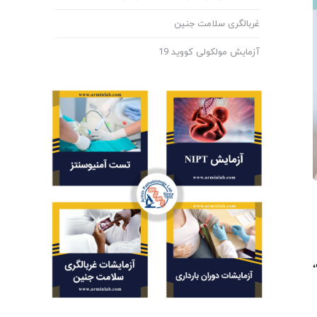
غربالگری سلامت جنین
آزمایش مولکولی کووید 19