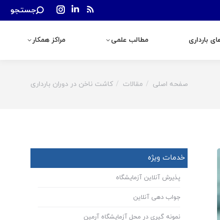
Search:
جستجو
رداری
مطالب علمی
مراکز همکار
Instagram
Linkedin
Rss
page
page
page
ی بارداری
مطالب علمی
مراکز همکار
opens
opens
opens
in
in
in
new
new
new
window
window
window
صفحه اصلی
مقالات
کاشت ناخن در دوران بارداری
You are here:
خدمات ویژه
پذیرش آنلاین آزمایشگاه
جواب دهی آنلاین
نمونه گیری در محل آزمایشگاه آرمین