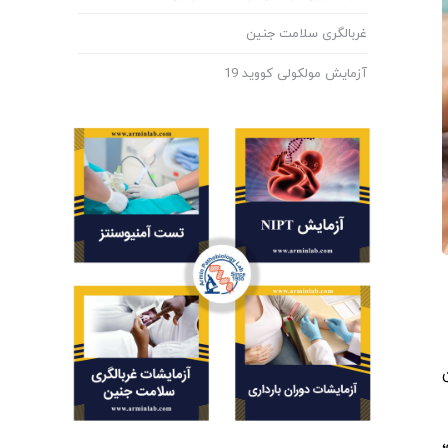
غربالگری سلامت جنین
آزمایش مولکولی کووید 19