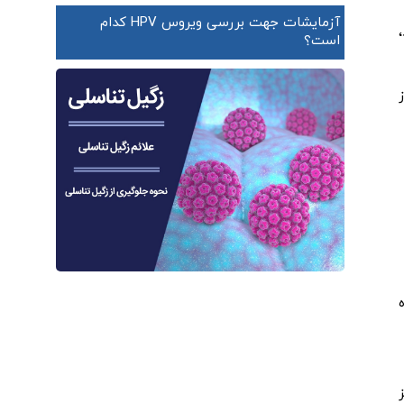
آزمایشات جهت بررسی ویروس HPV کدام
است؟
ز