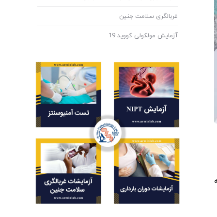
غربالگری سلامت جنین
آزمایش مولکولی کووید 19