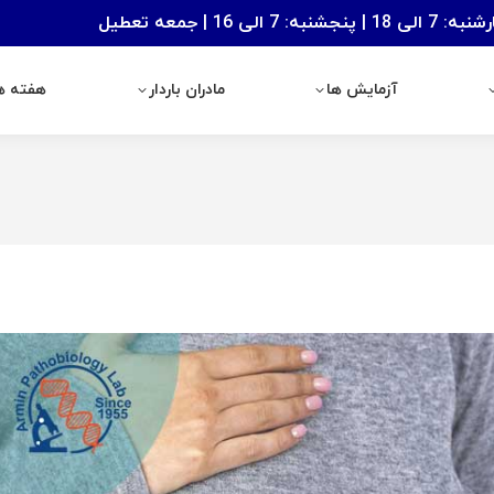
: 7 الی 16 | جمعه تعطیل
آزمایش ها
مادران باردار
هفته های با
آزمایش ها
مادران باردار
هفته ها