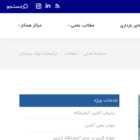
Search:
جستجو
رداری
مطالب علمی
مراکز همکار
Instagram
Linkedin
Rss
page
page
page
ی بارداری
مطالب علمی
مراکز همکار
opens
opens
opens
in
in
in
new
new
new
window
window
window
صفحه اصلی
مقالات
ترشحات نوک پستان
You are here:
خدمات ویژه
پذیرش آنلاین آزمایشگاه
جواب دهی آنلاین
نمونه گیری در محل آزمایشگاه آرمین