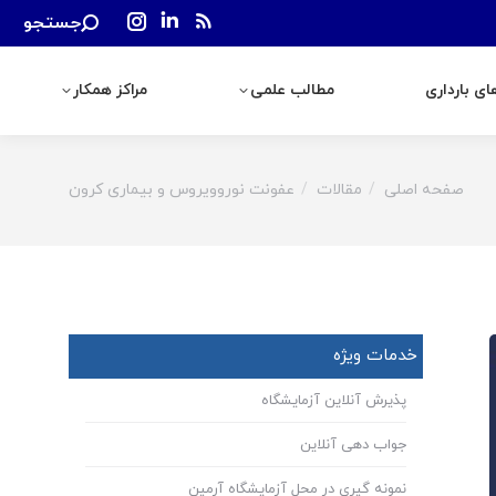
Search:
جستجو
رداری
مطالب علمی
مراکز همکار
Instagram
Linkedin
Rss
page
page
page
ی بارداری
مطالب علمی
مراکز همکار
opens
opens
opens
in
in
in
new
new
new
window
window
window
صفحه اصلی
مقالات
عفونت نوروویروس و بیماری کرون
You are here:
خدمات ویژه
پذیرش آنلاین آزمایشگاه
جواب دهی آنلاین
نمونه گیری در محل آزمایشگاه آرمین