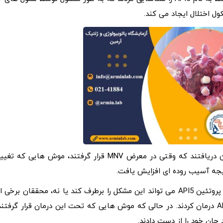
ل اختلال ایجاد می ‌کند.
در نتیجه این مطالعه که بر روی موش ها انجام شد محققین دریافتند که وقتی در معرض MNV قرار گرفتند، موش‌ هایی که تغ
همچنین در رابطه با بررسی این موضوع که آیا افزایش سطح پروتئین API5 می تواند این مشکل را برطرف کند یا نه، محققان برخی ا
موش های تغییر پذیر ژنتیکی را با نسخه انسانی پروتئین API5 درمان کردند. در حالی که موش هایی که تحت این درمان قرار گرفتن
جان خود را از دست دادند.