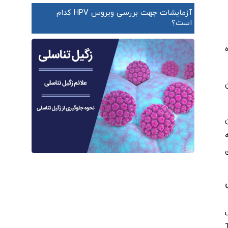
آزمایشات جهت بررسی ویروس HPV کدام
است؟
 یک ژن
ی
ل محافظ به نام API5 را شناسایی کردند که به طور معمول توسط سلول‌ های T