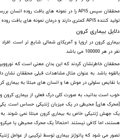
محققان سپس API5 را در نمونه های بافت روده انسان بررسی کردند. آنها دریافتند که افراد مبتلا به
تولید کننده API5 کمتری دارند و درمان نمونه های بافت روده با API5 توانایی محافظتی آنها را بازسازی می کند.
دلایل بیماری کرون
نفر در هر 100000 می باشد.
محققان خاطرنشان کردند که این بدان معنی است که نورووی
با نقایص سلولی در موش‌ ها و انسان‌ های مبتلا به بیماری ک
[محرک ‌های] محیطی در یک میزبان ژنتیکی حساس است. یکی ا
یک جهش ژنتیکی خاص به بیماری کرون مبتلا نمی شوند. به عب
هستند، اما کافی نیستند. احتمالاً یک محرک محیطی یا میکروبیو
تصور می‌ شود که پاتوژنز بیماری توسط ترکیبی از عوامل ژنت