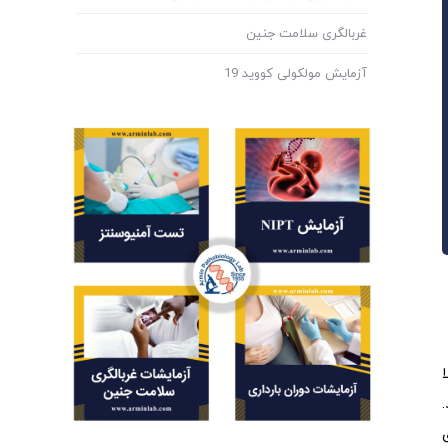
غربالگری سلامت جنین
آزمایش مولکولی کووید 19