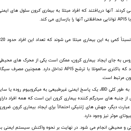
بیماری کرون
سلول های ایمنی
بیماری کرون در اروپا و آمریکای شمالی شایع‌ تر است. افراد نسبتاً کمی به این بیماری مبتلا می‌ ش
روس به جای ایجاد بیماری کرون، ممکن است یکی از محرک های محیطی
بالقوه باشد. به عنوان مثال مشاهدات قبلی محققان نشان داد که باکتری سالمونلا با ترشح API5 تداخل دارد. همچنین مصرف سی
رون مرتبط است.
خوب است بدانید، به صورت کلی درک فعلی از بیماری کرون و به طور کلی IBD، یک پاسخ ایمنی غیرطبیعی به میکروبیوم روده یا سا
ز جنبه های سردرگم کننده بیماری کرون این است که همه افراد دارای
ارت دیگر، جهش‌ های ژنتیکی احتمالاً برای ایجاد بیماری کرون ضروری
تای موثر نیز وجود دارد.
یکی و محیطی انجام می ‌شود. در نهایت بر نحوه واکنش سیستم ایمنی به