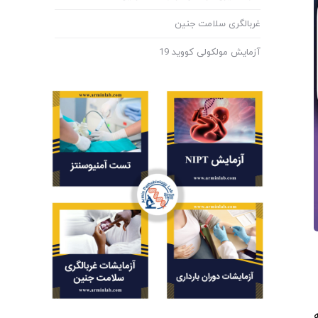
غربالگری سلامت جنین
آزمایش مولکولی کووید 19
ه