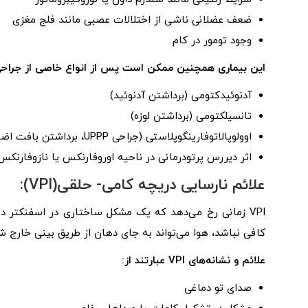
ضعف عضلانی ناشی از اختلالات عصبی مانند فلج مغزی
وجود تومور در کام
این بیماری همچنین ممکن است پس از انواع خاصی از جراحی 
آدنوئیدکتومی (برداشتن آدنوئید)
تانسیلکتومی (برداشتن لوزه)
اوولوپالاتوفارینگوپلاستی (جراحی UPPP، برداشتن بافت اضافی در پشت گلو برای گشاد کردن راه هوایی)
اثر دیررس پرتودرمانی در ناحیه اوروفارنکس یا نازوفارنکس
علائم
نارسایی دریچه کامی-
حلقی(
VPI
):
VPI زمانی رخ می‌دهد که یک مشکل ساختاری در اسفنکتر 
کافی نباشد، هوا می‌تواند به جای دهان از طریق بینی خارج شود. ای
علائم و نشانه‌های VPI عبارتند از:
صدای تو دماغی