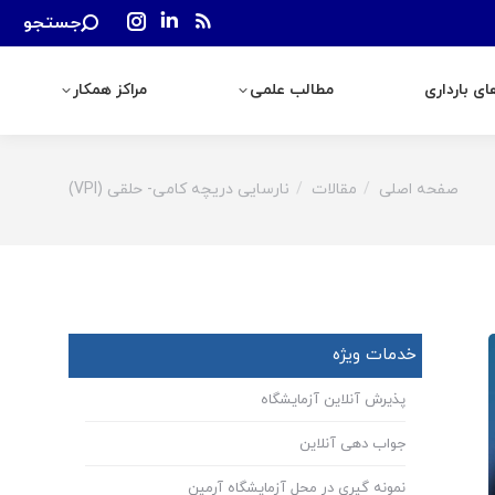
Search:
جستجو
رداری
مطالب علمی
مراکز همکار
Instagram
Linkedin
Rss
page
page
page
ی بارداری
مطالب علمی
مراکز همکار
opens
opens
opens
in
in
in
new
new
new
window
window
window
صفحه اصلی
مقالات
نارسایی دریچه کامی- حلقی (VPI)
You are here:
خدمات ویژه
پذیرش آنلاین آزمایشگاه
جواب دهی آنلاین
نمونه گیری در محل آزمایشگاه آرمین