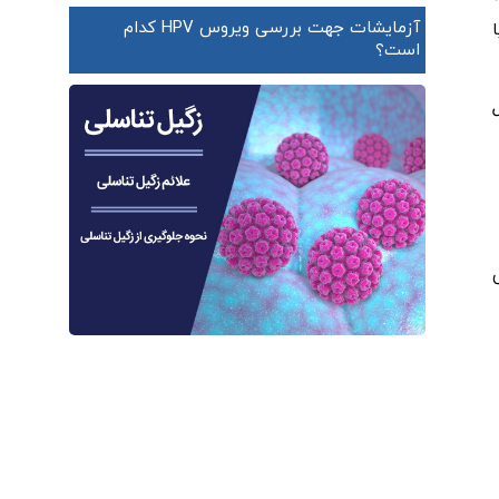
آزمایشات جهت بررسی ویروس HPV کدام
است؟