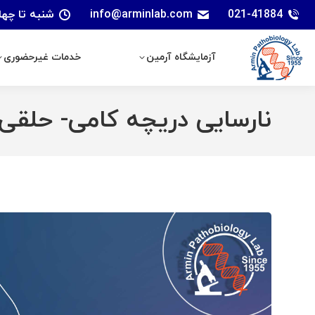
021-41884
info@arminlab.com
شنبه تا چهارشنبه: 7 الی 18 | پنجشنبه
آزمایشگاه آرمین
خدمات غیرحضوری
آزمایشگاه آرمین
خدمات غیرحضوری
نارسایی دریچه کامی- حلقی (VPI