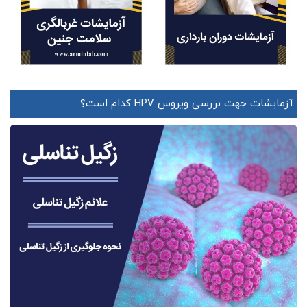
آزمایشات جهت بررسی ویروس HPV کدام است؟