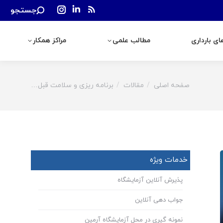
Search:
جستجو
رداری
مطالب علمی
مراکز همکار
Instagram
Linkedin
Rss
page
page
page
ی بارداری
مطالب علمی
مراکز همکار
opens
opens
opens
in
in
in
new
new
new
window
window
window
صفحه اصلی
مقالات
برنامه ریزی و سلامت قبل…
You are here:
خدمات ویژه
پذیرش آنلاین آزمایشگاه
جواب دهی آنلاین
نمونه گیری در محل آزمایشگاه آرمین