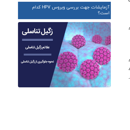
آزمایشات جهت بررسی ویروس HPV کدام
است؟