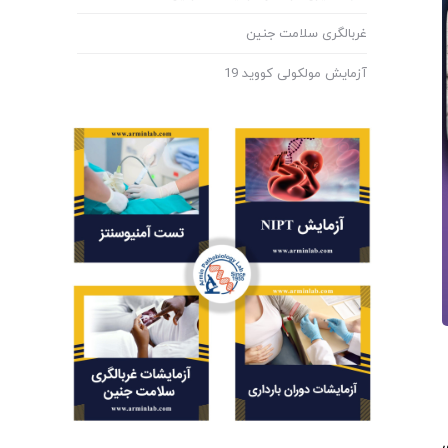
غربالگری سلامت جنین
آزمایش مولکولی کووید 19