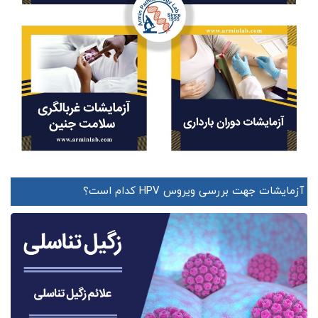
آزمایشات جهت بررسی ویروس HPV کدام است؟