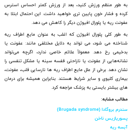
به طور منظم ورزش کنید، بعد از ورزش کمتر احساس استرس
کرده و فشار خون پایین تری خواهید داشت. این احتمال ابتلا به
عفونت ریه یا پلورال افیوژن دیگر را کاهش می دهد.
به طور کلی پلورال افیوژن که اغلب به عنوان مایع اطراف ریه
شناخته می شود، می تواند به دلایل مختلفی مانند: عفونت یا
بدخیمی رخ دهد. معمولاً علائم خاصی ندارد، اگرچه می‌تواند
نشانه‌هایی از عفونت یا ناراحتی قفسه سینه یا مشکل تنفسی را
نشان دهد. برخی از علل مایع اطراف ریه ها نارسایی قلب، عفونت،
بیماری کلیوی و سایر شرایط هستند. بنابراین همیشه برای درمان
های بیشتر بایستی به پزشک مراجعه کرد.
مطالب مشابه:
سندرم بروگادا (Brugada syndrome)
پسوریازیس ناخن
آبسه ریه