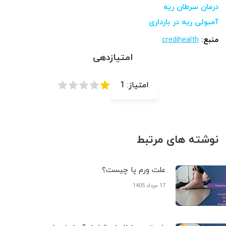
درمان سرطان ریه
آمبولی ریه در بارداری
منبع:
credihealth
امتیازدهی
امتیاز:
1
نوشته های مرتبط
علت ورم پا چیست؟
17 مرداد 1405