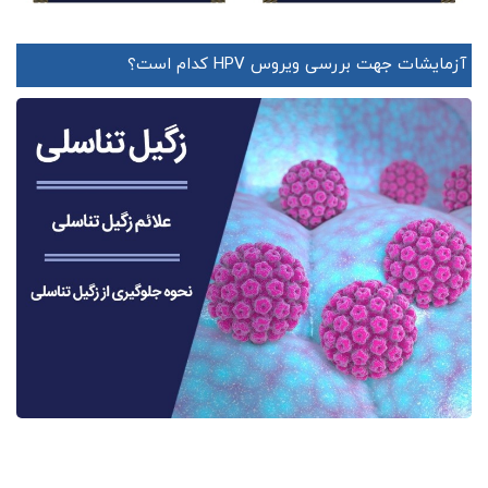
آزمایشات جهت بررسی ویروس HPV کدام است؟